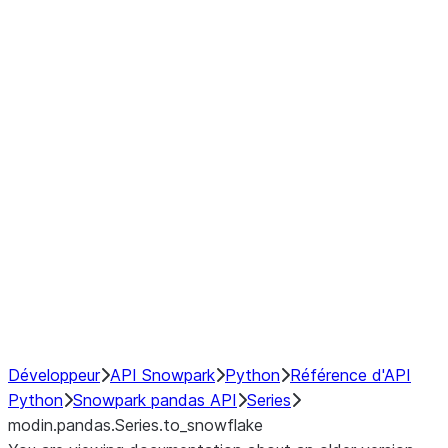
Window
GroupBy
Resampling
Interoperability with third party libraries
Hybrid Execution
NumPy Interoperability
Performance Recommendations
Développeur
API Snowpark
Python
Référence d'API
Python
Snowpark pandas API
Series
modin.pandas.Series.to_snowflake