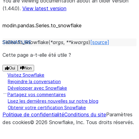
You are viewing documentation about an older version
(1.44.0).
View latest version
modin.pandas.Series.to_
snowflake
Series.
to_snowflake
(
*
args
,
**
kwargs
)
[source]
Cette page a-t-elle été utile ?
Oui
Non
Visitez Snowflake
Rejoindre la conversation
Développer avec Snowflake
Partagez vos commentaires
Lisez les dernières nouvelles sur notre blog
Obtenir votre certification Snowflake
Politique de confidentialité
Conditions du site
Paramètres
des cookies
©
2026
Snowflake, Inc.
Tous droits réservés
.