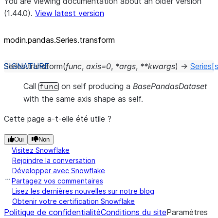
You are viewing documentation about an older version
(1.44.0).
View latest version
modin.pandas.Series.transform
Series.
transform
(
func
,
axis
=
0
,
*
args
,
**
kwargs
)
→
Series
[
Call
on self producing a
BasePandasDataset
func
with the same axis shape as self.
Cette page a-t-elle été utile ?
Oui
Non
Visitez Snowflake
Rejoindre la conversation
Développer avec Snowflake
Partagez vos commentaires
Lisez les dernières nouvelles sur notre blog
Obtenir votre certification Snowflake
Politique de confidentialité
Conditions du site
Paramètres