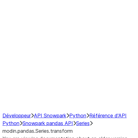
Window
GroupBy
Resampling
Interoperability with third party libraries
Hybrid Execution
NumPy Interoperability
Performance Recommendations
Développeur
API Snowpark
Python
Référence d'API
Python
Snowpark pandas API
Series
modin.pandas.Series.transform