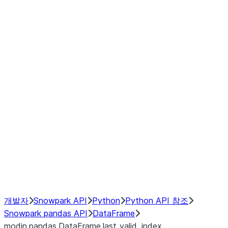
modin.pandas.DataFrame.last_va
modin.pandas.DataFrame.resam
modin.pandas.DataFrame.to_cs
Index objects
Window
GroupBy
Resampling
NumPy Interoperability
Performance Recommendations
개발자
Snowpark API
Python
Python API 참조
Snowpark pandas API
DataFrame
modin.pandas.DataFrame.last_valid_index