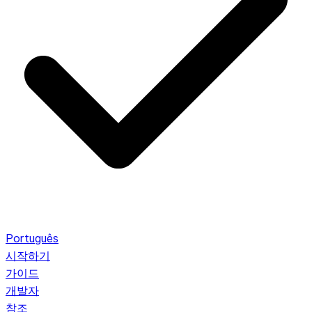
Português
시작하기
가이드
개발자
참조