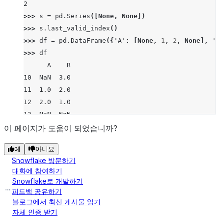
2
>>> 
s
=
pd
.
Series
([
None
,
None
])
>>> 
s
.
last_valid_index
()
>>> 
df
=
pd
.
DataFrame
({
'A'
:
[
None
,
1
,
2
,
None
],
'B
>>> 
df
      A    B
10  NaN  3.0
11  1.0  2.0
12  2.0  1.0
13  NaN  NaN
>>> 
df
.
last_valid_index
()
이 페이지가 도움이 되었습니까?
12
예
아니요
>>> 
df
=
pd
.
DataFrame
([
5
,
6
,
7
,
8
],
index
=
[
"i"
,
"a
Snowflake 방문하기
>>> 
df
.
last_valid_index
()
대화에 참여하기
'man'
Snowflake로 개발하기
피드백 공유하기
블로그에서 최신 게시물 읽기
자체 인증 받기