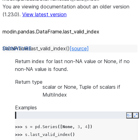
You are viewing documentation about an older version
(1.23.0).
View latest version
modin.pandas.DataFrame.last_
valid_
index
DataFrame.
last_valid_index
(
)
[source]
Return index for last non-NA value or None, if no
non-NA value is found.
Return type
scalar or None, Tuple of scalars if
MultiIndex
Examples
Copy
E
>>> 
s
=
pd
.
Series
([
None
,
3
,
4
])
>>> 
s
.
last_valid_index
()