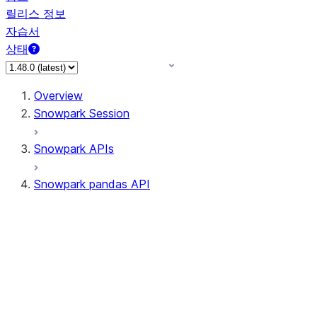
릴리스 정보
자습서
상태
Overview
Snowpark Session
Snowpark APIs
Snowpark pandas API
All supported APIs
Session
Input/Output