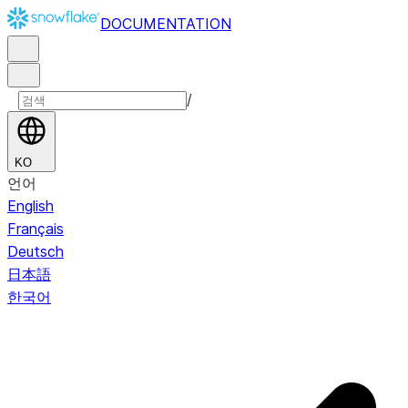
DOCUMENTATION
/
KO
언어
English
Français
Deutsch
日本語
한국어