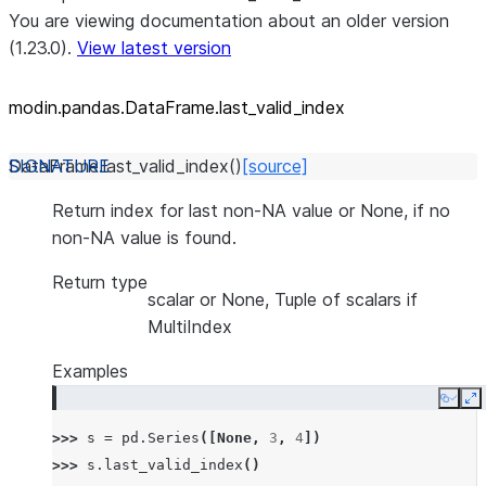
You are viewing documentation about an older version
(1.23.0).
View latest version
modin.pandas.DataFrame.last_
valid_
index
DataFrame.
last_valid_index
(
)
[source]
Return index for last non-NA value or None, if no
non-NA value is found.
Return type
scalar or None, Tuple of scalars if
MultiIndex
Examples
Copy
E
>>> 
s
=
pd
.
Series
([
None
,
3
,
4
])
>>> 
s
.
last_valid_index
()