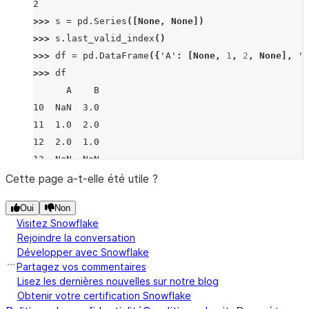
2
>>> 
s
=
pd
.
Series
([
None
,
None
])
>>> 
s
.
last_valid_index
()
>>> 
df
=
pd
.
DataFrame
({
'A'
:
[
None
,
1
,
2
,
None
],
'B
>>> 
df
      A    B
10  NaN  3.0
11  1.0  2.0
12  2.0  1.0
13  NaN  NaN
>>> 
df
.
last_valid_index
()
Cette page a-t-elle été utile ?
12
Oui
Non
>>> 
df
=
pd
.
DataFrame
([
5
,
6
,
7
,
8
],
index
=
[
"i"
,
"a
Visitez Snowflake
>>> 
df
.
last_valid_index
()
Rejoindre la conversation
'man'
Développer avec Snowflake
Partagez vos commentaires
Lisez les dernières nouvelles sur notre blog
Obtenir votre certification Snowflake