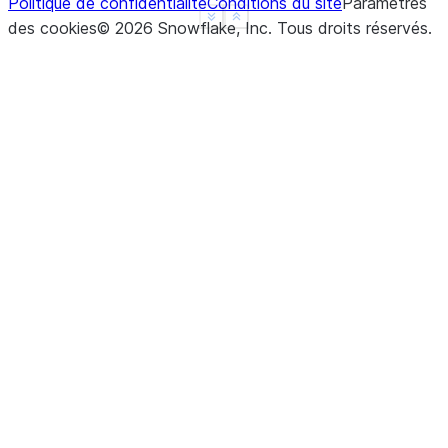
Politique de confidentialité
Conditions du site
Paramètres
See more
Show less
des cookies
©
2026
Snowflake, Inc.
Tous droits réservés
.