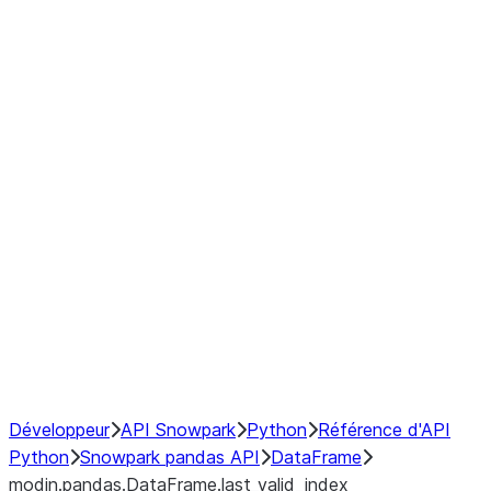
modin.pandas.DataFrame.last_va
modin.pandas.DataFrame.resam
modin.pandas.DataFrame.to_cs
Index objects
Window
GroupBy
Resampling
NumPy Interoperability
Performance Recommendations
Développeur
API Snowpark
Python
Référence d'API
Python
Snowpark pandas API
DataFrame
modin.pandas.DataFrame.last_valid_index