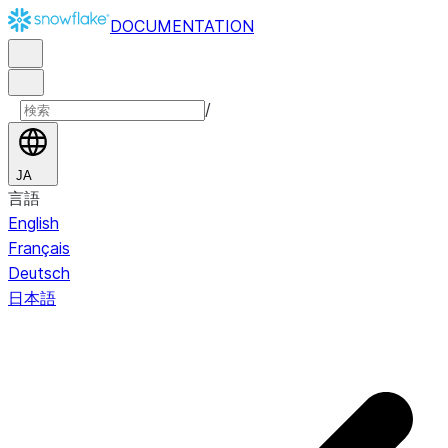
DOCUMENTATION
/
JA
言語
English
Français
Deutsch
日本語