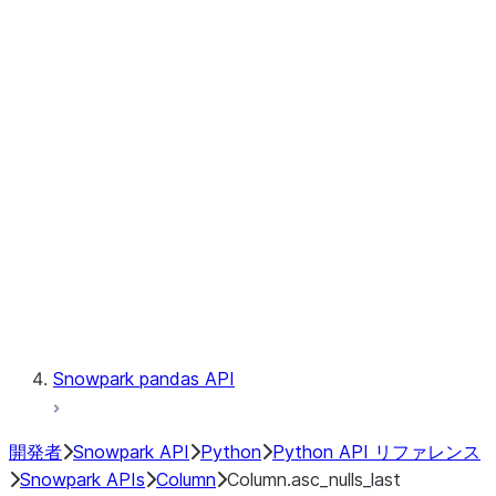
Files
Catalog
LINEAGE
Context
Exceptions
Testing
Snowpark pandas API
開発者
Snowpark API
Python
Python API リファレンス
Snowpark APIs
Column
Column.asc_nulls_last