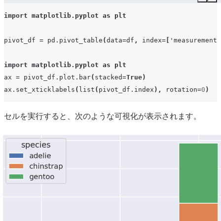
Copy
Ex
import
matplotlib.pyplot
as
plt
pivot_df
=
pd
.
pivot_table
(
data
=
df
,
index
=
[
'measurement'
import
matplotlib.pyplot
as
plt
ax
=
pivot_df
.
plot
.
bar
(
stacked
=
True
)
ax
.
set_xticklabels
(
list
(
pivot_df
.
index
),
rotation
=
0
)
セルを実行すると、次のような可視化が表示されます。