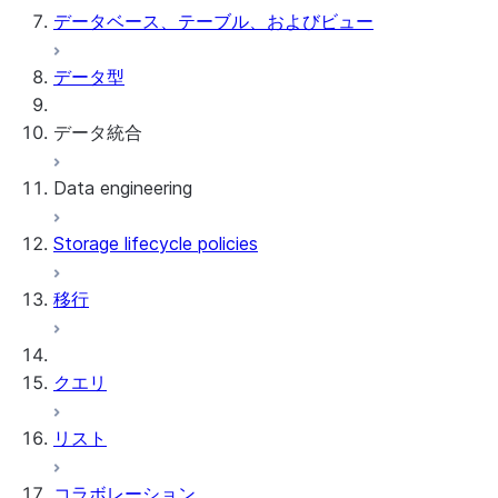
データベース、テーブル、およびビュー
データ型
データ統合
Data engineering
Snowflake Openflow
Storage lifecycle policies
Apache Iceberg™
データのロード
移行
動的テーブル
Apache Iceberg™ Tables
Streams and tasks
Snowflake Open Catalog
クエリ
Row timestamps
リスト
DCM Projects
コラボレーション
Snowflakeでのdbtプロジェクト