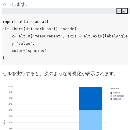
ットします。
Copy
Ex
import
altair
as
alt
alt
.
Chart
(
df
)
.
mark_bar
()
.
encode
(
x
=
alt
.
X
(
"measurement"
,
axis
=
alt
.
Axis
(
labelAngle
=
y
=
"value"
,
color
=
"species"
)
セルを実行すると、次のような可視化が表示されます。