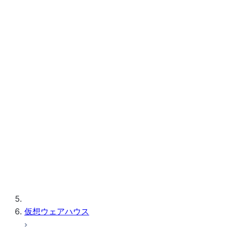
ダウンロードおよび構成
クライアント、ドライバー、およびライブ
ラリのダウンロード
Snowflakeに接続するためにクライアン
ト、ドライバー、ライブラリ、およびアプ
リケーションを構成する
Snowflakeクライアント接続のトラブルシ
ューティング
クライアントに関する追加情報
サードパーティソフトウェア
クエリで使用されているクライアント
エコシステム
バージョンを表示する
クエリテキストサイズの制限
準備のためにサポートされている
仮想ウェアハウス
SQL ステートメント