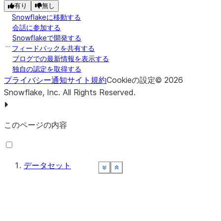
有り
無し
Snowflakeに移動する
会話に参加する
Snowflakeで開発する
フィードバックを共有する
ブログでの最新情報を表示する
独自の認定を取得する
プライバシー通知
サイト規約
Cookieの設定
©
2026
Snowflake, Inc.
All Rights Reserved
.
このページの内容
データセット
See more
See more
See more
See more
See more
See more
Show less
Show less
Show less
Show less
Show less
Show less