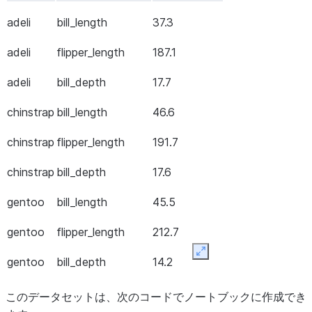
adeli
bill_length
37.3
adeli
flipper_length
187.1
adeli
bill_depth
17.7
chinstrap
bill_length
46.6
chinstrap
flipper_length
191.7
chinstrap
bill_depth
17.6
gentoo
bill_length
45.5
gentoo
flipper_length
212.7
Expand
gentoo
bill_depth
14.2
このデータセットは、次のコードでノートブックに作成でき