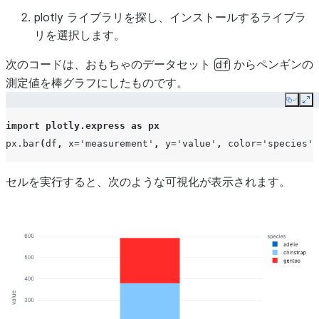
plotly
ライブラリを探し、インストールするライブラ
リを選択します。
次のコードは、おもちゃのデータセット
からペンギンの
df
測定値を棒グラフにしたものです。
Copy
Ex
import
plotly.express
as
px
px
.
bar
(
df
,
x
=
'measurement'
,
y
=
'value'
,
color
=
'species'
)
セルを実行すると、次のような可視化が表示されます。