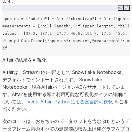
ます。
Copy
Ex
species
=
[
"adelie"
]
*
3
+
[
"chinstrap"
]
*
3
+
[
"gentoo
measurements
=
[
"bill_length"
,
"flipper_length"
,
"bill_
values
=
[
37.3
,
187.1
,
17.7
,
46.6
,
191.7
,
17.6
,
45.5
,
2
df
=
pd
.
DataFrame
({
"species"
:
species
,
"measurement"
:
me
df
Altairで結果を可視化
Altairは、Streamlitの一部として Snowflake Notebooks、
デフォルトでインポートされます。 Snowflake
Notebooks、現在Altairバージョン4.0をサポートしていま
す。Altairを使用する際に利用可能な可視化タイプの詳細に
ついては、
Vega-Altair: Pythonによる宣言的可視化
をご参
照ください。
次のコードは、おもちゃのデータセットを含む
というデ
df
ータフレーム内のすべての測定値の積み上げ棒グラフをプロ