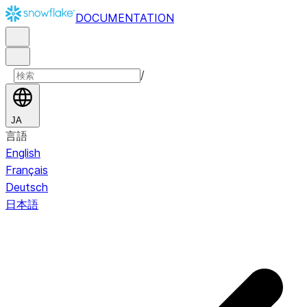
DOCUMENTATION
/
JA
言語
English
Français
Deutsch
日本語