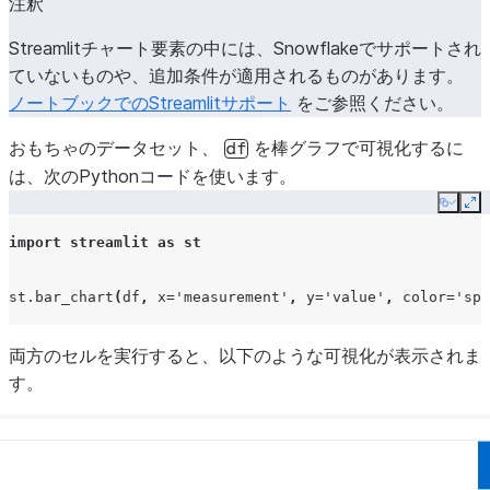
注釈
Streamlitチャート要素の中には、Snowflakeでサポートされ
ていないものや、追加条件が適用されるものがあります。
ノートブックでのStreamlitサポート
をご参照ください。
おもちゃのデータセット、
を棒グラフで可視化するに
df
は、次のPythonコードを使います。
Copy
Ex
import
streamlit
as
st
st
.
bar_chart
(
df
,
x
=
'measurement'
,
y
=
'value'
,
color
=
'spe
両方のセルを実行すると、以下のような可視化が表示されま
す。