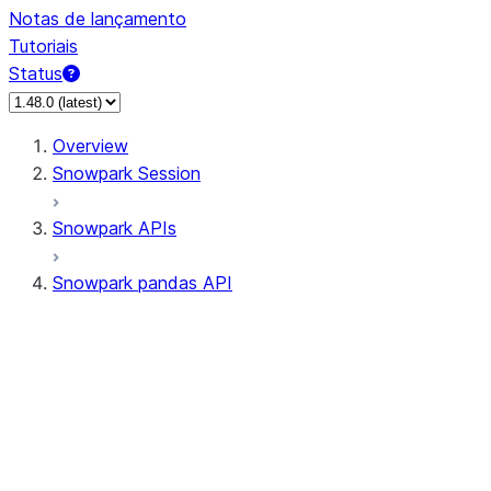
Notas de lançamento
Tutoriais
Status
Overview
Snowpark Session
Snowpark APIs
Snowpark pandas API
All supported APIs
Session
Input/Output