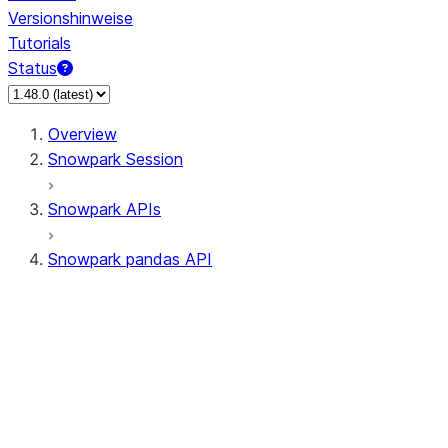
Versionshinweise
Tutorials
Status
Overview
Snowpark Session
Snowpark APIs
Snowpark pandas API
All supported APIs
Session
Input/Output