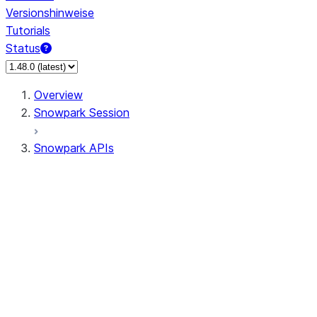
Versionshinweise
Tutorials
Status
Overview
Snowpark Session
Snowpark APIs
Input/Output
DataFrame
Column
Data Types