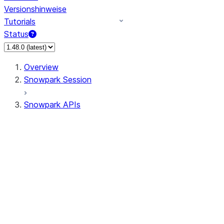
Versionshinweise
Tutorials
Status
Overview
Snowpark Session
Snowpark APIs
Input/Output
DataFrame
Column
Column
CaseExpr