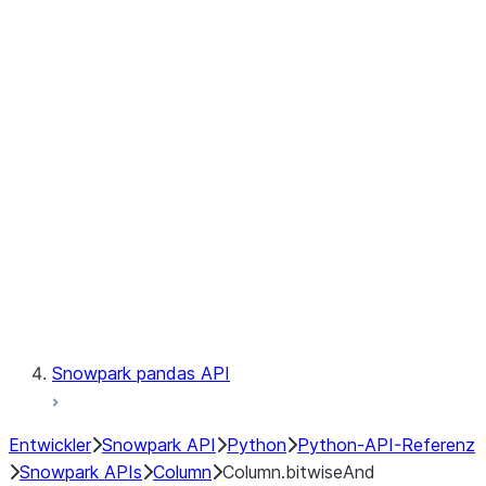
Files
Catalog
LINEAGE
Context
Exceptions
Testing
Snowpark pandas API
Entwickler
Snowpark API
Python
Python-API-Referenz
Snowpark APIs
Column
Column.bitwiseAnd