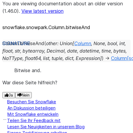
You are viewing documentation about an older version
(1.46.0).
View latest version
snowflake.snowpark.Column.bitwiseAnd
Column.
bitwiseAnd
(
other
:
Union
[
Column
,
None
,
bool
,
int
,
float
,
str
,
bytearray
,
Decimal
,
date
,
datetime
,
time
,
bytes
,
NaTType
,
float64
,
list
,
tuple
,
dict
,
Expression
]
)
→
Column
[s
Bitwise and.
War diese Seite hilfreich?
Ja
Nein
Besuchen Sie Snowflake
An Diskussion beteiligen
Mit Snowflake entwickeln
Teilen Sie Ihr Feedback mit
Lesen Sie Neuigkeiten in unserem Blog
Eigene Zertifizierung erhalten