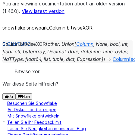
You are viewing documentation about an older version
(1.46.0).
View latest version
snowflake.snowpark.Column.bitwiseXOR
Column.
bitwiseXOR
(
other
:
Union
[
Column
,
None
,
bool
,
int
,
float
,
str
,
bytearray
,
Decimal
,
date
,
datetime
,
time
,
bytes
,
NaTType
,
float64
,
list
,
tuple
,
dict
,
Expression
]
)
→
Column
[s
Bitwise xor.
War diese Seite hilfreich?
Ja
Nein
Besuchen Sie Snowflake
An Diskussion beteiligen
Mit Snowflake entwickeln
Teilen Sie Ihr Feedback mit
Lesen Sie Neuigkeiten in unserem Blog
Eigene Zertifizierung erhalten