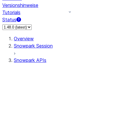
Versionshinweise
Tutorials
Status
Overview
Snowpark Session
Snowpark APIs
Input/Output
DataFrame
Column
Column
CaseExpr