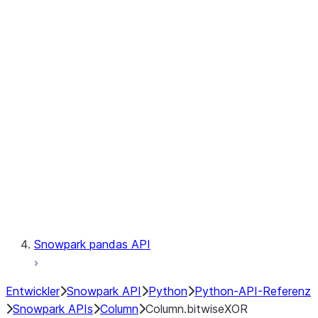
Files
Catalog
LINEAGE
Context
Exceptions
Testing
Snowpark pandas API
Entwickler
Snowpark API
Python
Python-API-Referenz
Snowpark APIs
Column
Column.bitwiseXOR