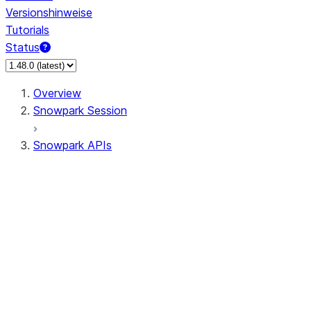
Versionshinweise
Tutorials
Status
Overview
Snowpark Session
Snowpark APIs
Input/Output
DataFrame
Column
Column
CaseExpr