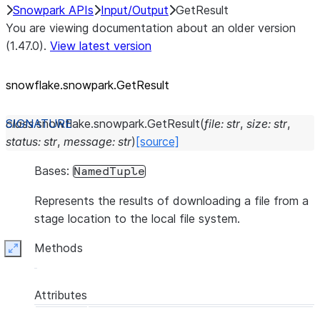
Snowpark APIs
Input/Output
GetResult
You are viewing documentation about an older version
(1.47.0).
View latest version
snowflake.snowpark.GetResult
class
snowflake.snowpark.
GetResult
(
file
:
str
,
size
:
str
,
status
:
str
,
message
:
str
)
[source]
Bases:
NamedTuple
Represents the results of downloading a file from a
stage location to the local file system.
Methods
Expand
Attributes