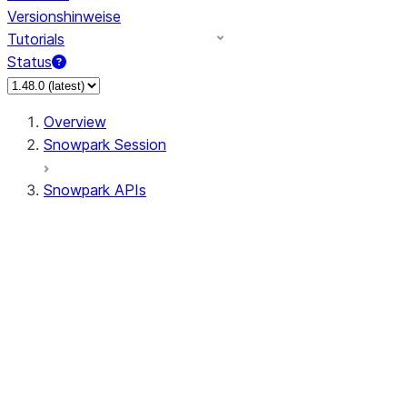
Versionshinweise
Tutorials
Status
Overview
Snowpark Session
Snowpark APIs
Input/Output
DataFrameReader
DataFrameWriter
FileOperation
PutResult
GetResult
ListResult