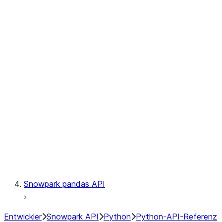
Observability
Files
Catalog
LINEAGE
Context
Exceptions
Testing
Snowpark pandas API
Entwickler
Snowpark API
Python
Python-API-Referenz