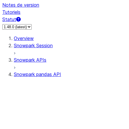
Notes de version
Tutoriels
Statut
Overview
Snowpark Session
Snowpark APIs
Snowpark pandas API
All supported APIs
Session
Input/Output