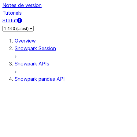
Notes de version
Tutoriels
Statut
Overview
Snowpark Session
Snowpark APIs
Snowpark pandas API
All supported APIs
Session
Input/Output