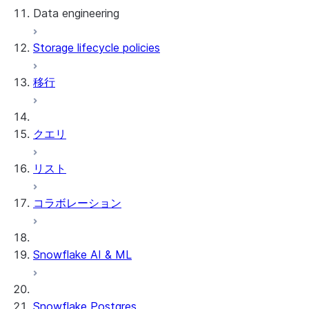
Data engineering
Snowflake Openflow
Storage lifecycle policies
Apache Iceberg™
データのロード
移行
動的テーブル
Apache Iceberg™ Tables
Streams and tasks
Snowflake Open Catalog
クエリ
Row timestamps
リスト
DCM Projects
コラボレーション
Snowflakeでのdbtプロジェクト
データのアンロード
Snowflake AI & ML
Snowflake Postgres