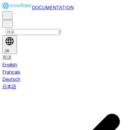
DOCUMENTATION
/
JA
言語
English
Français
Deutsch
日本語