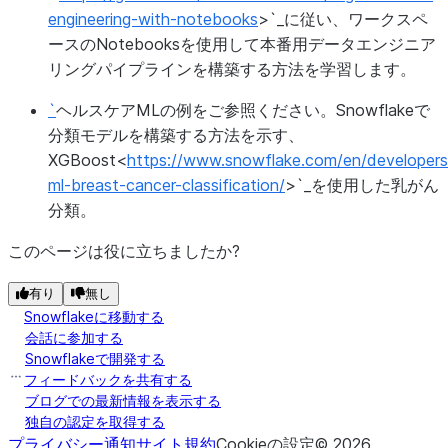
engineering-with-notebooks
>`_に従い、ワークスペ
ースのNotebooksを使用して本番用データエンジニア
リングパイプラインを構築する方法を学習します。
`
ヘルスケアMLの例をご参照ください。Snowflakeで
分類モデルを構築する方法を示す、
XGBoost<
https://www.snowflake.com/en/developers/
ml-breast-cancer-classification/
>`_を使用した乳がん
分類。
このページは役に立ちましたか?
有り
無し
Snowflakeに移動する
会話に参加する
Snowflakeで開発する
フィードバックを共有する
ブログでの最新情報を表示する
独自の認定を取得する
プライバシー通知
サイト規約
Cookieの設定
©
2026