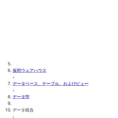
Snowflakeクライアント接続のトラブルシ
ューティング
クライアントに関する追加情報
サードパーティソフトウェア
クエリで使用されているクライアント
エコシステム
バージョンを表示する
クエリテキストサイズの制限
準備のためにサポートされている
仮想ウェアハウス
SQL ステートメント
データベース、テーブル、およびビュー
データ型
データ統合