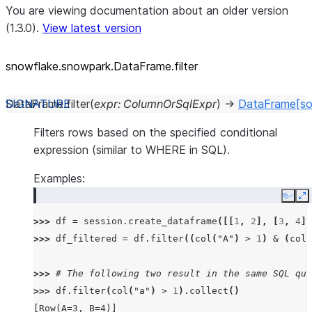
You are viewing documentation about an older version
(1.3.0).
View latest version
snowflake.snowpark.DataFrame.filter
DataFrame.
filter
(
expr
:
ColumnOrSqlExpr
)
→
DataFrame
[so
Filters rows based on the specified conditional
expression (similar to WHERE in SQL).
Examples:
Copy
E
>>> 
df
=
session
.
create_dataframe
([[
1
,
2
],
[
3
,
4
]]
>>> 
df_filtered
=
df
.
filter
((
col
(
"A"
)
>
1
)
&
(
col
(
>>> 
# The following two result in the same SQL que
>>> 
df
.
filter
(
col
(
"a"
)
>
1
)
.
collect
()
[Row(A=3, B=4)]