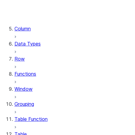
DataFrame.stat
DataFrame.write
DataFrame.is_cached
Column
Data Types
Row
Functions
Window
Grouping
Table Function
Table