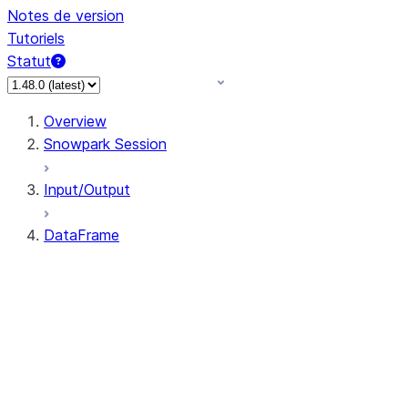
Notes de version
Tutoriels
Statut
Overview
Snowpark Session
Input/Output
DataFrame
DataFrame
DataFrameNaFunctions
DataFrameStatFunctions
DataFrame.agg
DataFrame.approxQuantile
DataFrame.approx_quantile