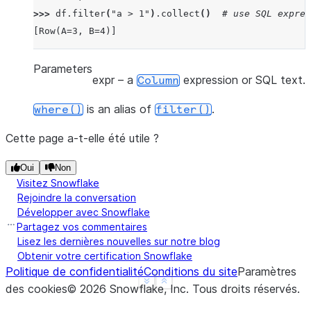
>>> 
df
.
filter
(
"a > 1"
)
.
collect
()
# use SQL expres
[Row(A=3, B=4)]
Parameters
expr
– a
expression or SQL text.
Column
is an alias of
.
where()
filter()
Cette page a-t-elle été utile ?
Oui
Non
Visitez Snowflake
Rejoindre la conversation
Développer avec Snowflake
Partagez vos commentaires
Lisez les dernières nouvelles sur notre blog
Obtenir votre certification Snowflake
Politique de confidentialité
Conditions du site
Paramètres
See more
Show less
des cookies
©
2026
Snowflake, Inc.
Tous droits réservés
.