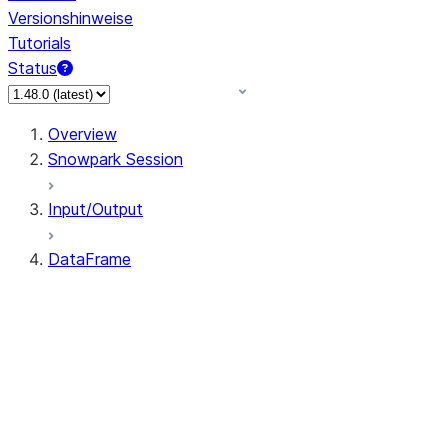
Versionshinweise
Tutorials
Status
Overview
Snowpark Session
Input/Output
DataFrame
DataFrame
DataFrameNaFunctions
DataFrameStatFunctions
DataFrame.agg
DataFrame.approxQuantile
DataFrame.approx_quantile