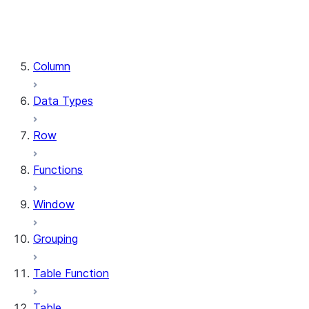
DataFrame.stat
DataFrame.write
DataFrame.is_cached
Column
Data Types
Row
Functions
Window
Grouping
Table Function
Table