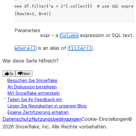
>>> 
df
.
filter
(
"a > 1"
)
.
collect
()
# use SQL expres
[Row(A=3, B=4)]
Parameters
expr
– a
expression or SQL text.
Column
is an alias of
.
where()
filter()
War diese Seite hilfreich?
Ja
Nein
Besuchen Sie Snowflake
An Diskussion beteiligen
Mit Snowflake entwickeln
Teilen Sie Ihr Feedback mit
Lesen Sie Neuigkeiten in unserem Blog
Eigene Zertifizierung erhalten
Datenschutz
Nutzungsbedingungen
Cookie-Einstellungen
©
See more
Show less
2026
Snowflake, Inc.
Alle Rechte vorbehalten
.