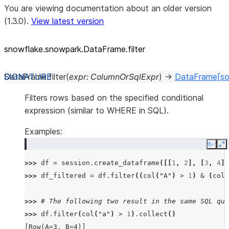
You are viewing documentation about an older version
(1.3.0).
View latest version
snowflake.snowpark.DataFrame.filter
DataFrame.
filter
(
expr
:
ColumnOrSqlExpr
)
→
DataFrame
[so
Filters rows based on the specified conditional
expression (similar to WHERE in SQL).
Examples:
Copy
E
>>> 
df
=
session
.
create_dataframe
([[
1
,
2
],
[
3
,
4
]]
>>> 
df_filtered
=
df
.
filter
((
col
(
"A"
)
>
1
)
&
(
col
(
>>> 
# The following two result in the same SQL que
>>> 
df
.
filter
(
col
(
"a"
)
>
1
)
.
collect
()
[Row(A=3, B=4)]