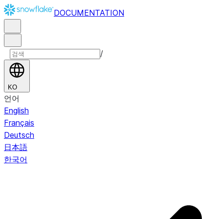
DOCUMENTATION
/
KO
언어
English
Français
Deutsch
日本語
한국어