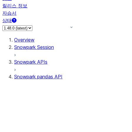
릴리스 정보
자습서
상태
Overview
Snowpark Session
Snowpark APIs
Snowpark pandas API
All supported APIs
Session
Input/Output