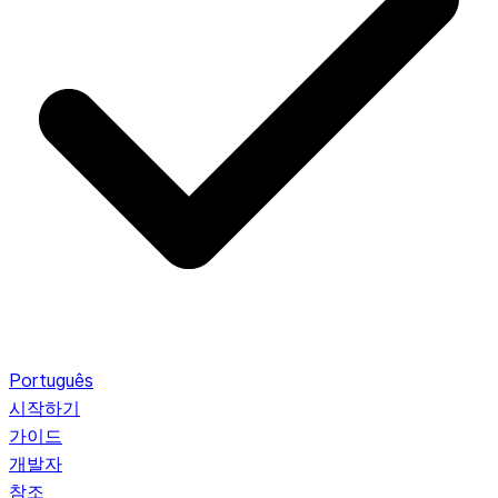
Português
시작하기
가이드
개발자
참조