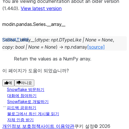
You are viewing documentation about an older version
(1.44.0).
View latest version
modin.pandas.Series._
_
array_
_
Series.
__array__
(
dtype
:
npt.DTypeLike
|
None
=
None
,
copy
:
bool
|
None
=
None
)
→
np.ndarray
[source]
Return the values as a NumPy array.
이 페이지가 도움이 되었습니까?
예
아니요
Snowflake 방문하기
대화에 참여하기
Snowflake로 개발하기
피드백 공유하기
블로그에서 최신 게시물 읽기
자체 인증 받기
개인정보 보호정책
사이트 이용약관
쿠키 설정
©
2026