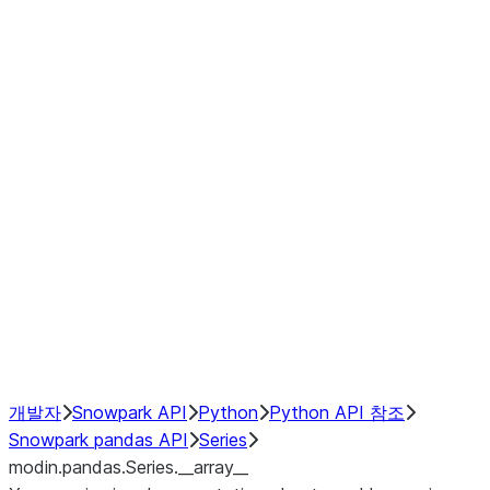
Window
GroupBy
Resampling
Interoperability with third party libraries
Hybrid Execution
NumPy Interoperability
Performance Recommendations
개발자
Snowpark API
Python
Python API 참조
Snowpark pandas API
Series
modin.pandas.Series.__array__