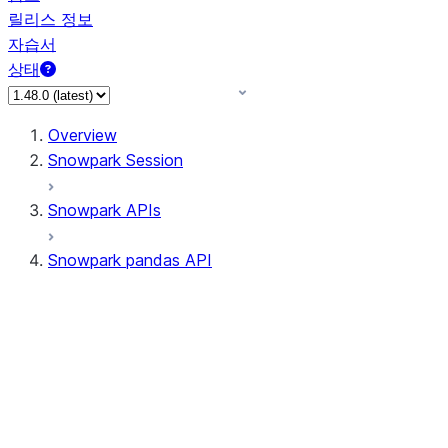
릴리스 정보
자습서
상태
Overview
Snowpark Session
Snowpark APIs
Snowpark pandas API
All supported APIs
Session
Input/Output