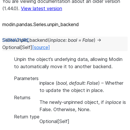
You are viewing documentation about an older version
(1.44.0).
View latest version
modin.pandas.Series.unpin_
backend
Series.
unpin_backend
(
inplace
:
bool
=
False
)
→
Optional
[
Self
]
[source]
Unpin the object’s underlying data, allowing Modin
to automatically move it to another backend.
Parameters
inplace
(
bool
,
default: False
) – Whether
to update the object in place.
Returns
The newly-unpinned object, if
inplace
is
False. Otherwise, None.
Return type
Optional[Self]