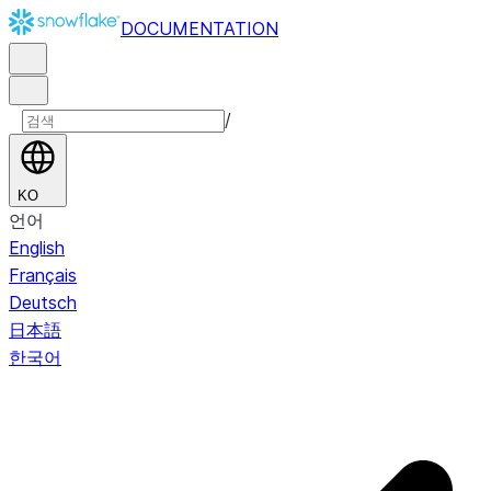
DOCUMENTATION
/
KO
언어
English
Français
Deutsch
日本語
한국어