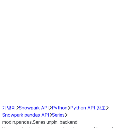
Window
GroupBy
Resampling
Interoperability with third party libraries
Hybrid Execution
NumPy Interoperability
Performance Recommendations
개발자
Snowpark API
Python
Python API 참조
Snowpark pandas API
Series
modin.pandas.Series.unpin_backend