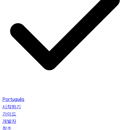
Português
시작하기
가이드
개발자
참조