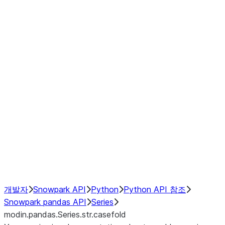
Window
GroupBy
Resampling
Interoperability with third party libraries
Hybrid Execution
NumPy Interoperability
Performance Recommendations
개발자
Snowpark API
Python
Python API 참조
Snowpark pandas API
Series
modin.pandas.Series.str.casefold