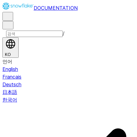
DOCUMENTATION
/
KO
언어
English
Français
Deutsch
日本語
한국어