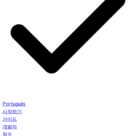
Português
시작하기
가이드
개발자
참조