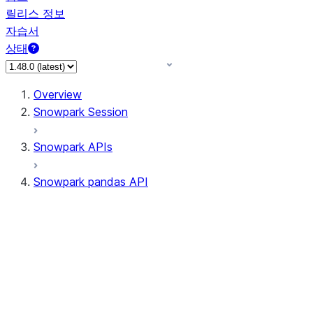
릴리스 정보
자습서
상태
Overview
Snowpark Session
Snowpark APIs
Snowpark pandas API
All supported APIs
Session
Input/Output