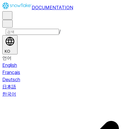
DOCUMENTATION
/
KO
언어
English
Français
Deutsch
日本語
한국어