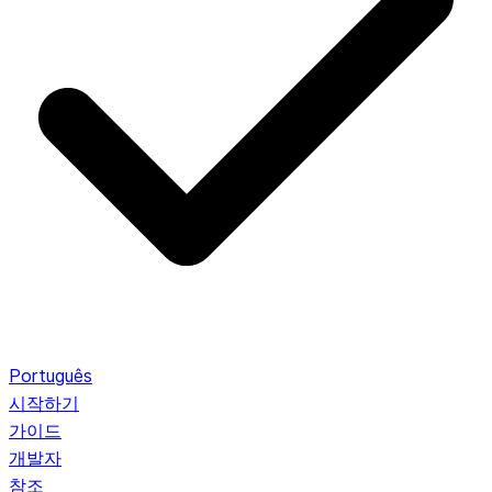
Português
시작하기
가이드
개발자
참조