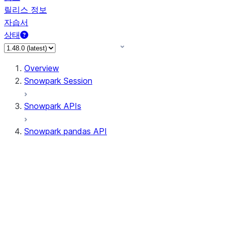
릴리스 정보
자습서
상태
Overview
Snowpark Session
Snowpark APIs
Snowpark pandas API
All supported APIs
Session
Input/Output