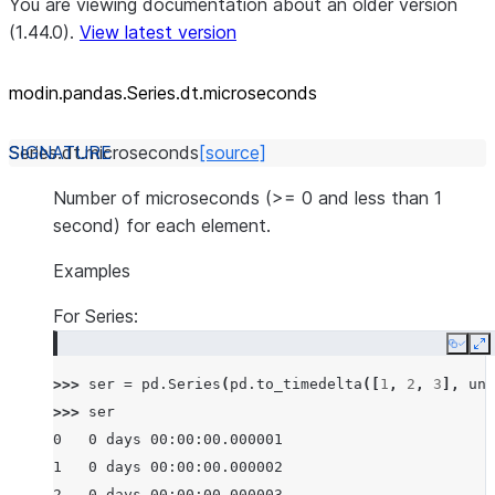
You are viewing documentation about an older version
(1.44.0).
View latest version
modin.pandas.Series.dt.microseconds
Series.dt.
microseconds
[source]
Number of microseconds (>= 0 and less than 1
second) for each element.
Examples
For Series:
Copy
E
>>> 
ser
=
pd
.
Series
(
pd
.
to_timedelta
([
1
,
2
,
3
],
uni
>>> 
ser
0   0 days 00:00:00.000001
1   0 days 00:00:00.000002
2   0 days 00:00:00.000003