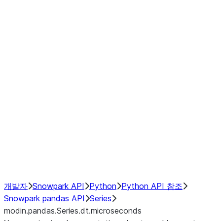
Window
GroupBy
Resampling
Interoperability with third party libraries
Hybrid Execution
NumPy Interoperability
Performance Recommendations
개발자
Snowpark API
Python
Python API 참조
Snowpark pandas API
Series
modin.pandas.Series.dt.microseconds