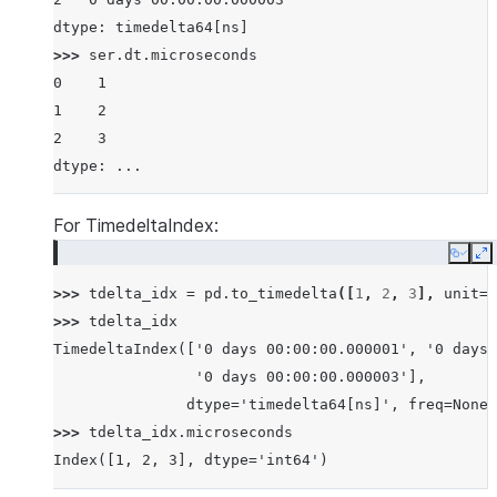
dtype: timedelta64[ns]
>>> 
ser
.
dt
.
microseconds
0    1
1    2
2    3
dtype: ...
For TimedeltaIndex:
Copy
E
>>> 
tdelta_idx
=
pd
.
to_timedelta
([
1
,
2
,
3
],
unit
=
'
>>> 
tdelta_idx
TimedeltaIndex(['0 days 00:00:00.000001', '0 days 
                '0 days 00:00:00.000003'],
               dtype='timedelta64[ns]', freq=None)
>>> 
tdelta_idx
.
microseconds
Index([1, 2, 3], dtype='int64')