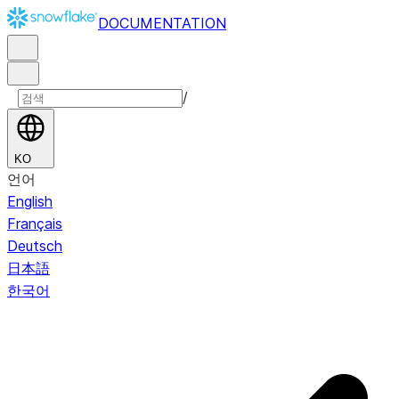
DOCUMENTATION
/
KO
언어
English
Français
Deutsch
日本語
한국어