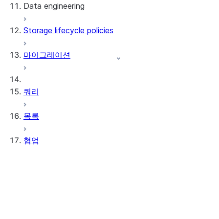
Data engineering
Snowflake Openflow
Storage lifecycle policies
Apache Iceberg™
데이터 로딩
마이그레이션
동적 테이블
Apache Iceberg™ 테이블
Streams and tasks
Snowflake Open Catalog
쿼리
Row timestamps
목록
DCM Projects
협업
Snowflake의 dbt 프로젝트
데이터 언로딩
Data Clean Rooms
정보
시작하기