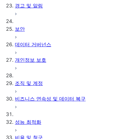
경고 및 알림
서드 파티 커넥터
Security scans
Snowpark in clean rooms
사용자 지정 템플릿 참조
기타 관리자 작업
UI 둘러보기
테이블 정책
Clean Room 버전 관리
설치된 오브젝트
UI 단일 계정 자습서
템플릿 체인
Snowflake 인증으로 업데
UI 2개 계정 자습서
클라우드 데이터 커넥터
보안
이트하기
Run an analysis in the UI
분석 예약하기
활성화 커넥터
Amazon S3
데이터 거버넌스
ID & 데이터 공급자 커넥터
Azure Blob 저장소
서드 파티 Clean Room 커
Google Cloud
개인정보 보호
넥터
Storage
외부 테이블 문제 해
결하기
조직 및 계정
비즈니스 연속성 및 데이터 복구
성능 최적화
비용 및 청구