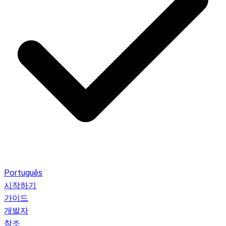
Português
시작하기
가이드
개발자
참조