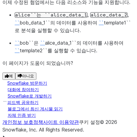
이제 수정된 협업에서는 다음 리소스와 기능을 지원합니다.
-
id
:
alice_data_1
-
id
:
alice_data_2
,
,
alice``는
``alice_data_1
alice_data_2
bob
:
``
bob_data_1``의 데이터를 사용하여
``
template1``
data_offerings
:
로 분석을 실행할 수 있습니다.
-
id
:
bob_data_1
templates
:
``
bob``은
``
alice_data_1``의 데이터를 사용하여
-
id
:
template1
# Alice can run template1 using al
``
template2``를 실행할 수 있습니다.
bob
:
이 페이지가 도움이 되었습니까?
data_providers
:
alice
:
예
아니요
data_offerings
:
Snowflake 방문하기
-
id
:
alice_data_1
대화에 참여하기
templates
:
Snowflake로 개발하기
-
id
:
template2
# Bob can run template2 using data
피드백 공유하기
블로그에서 최신 게시물 읽기
자체 인증 받기
개인정보 보호정책
사이트 이용약관
쿠키 설정
©
2026
Snowflake, Inc.
All Rights Reserved
.