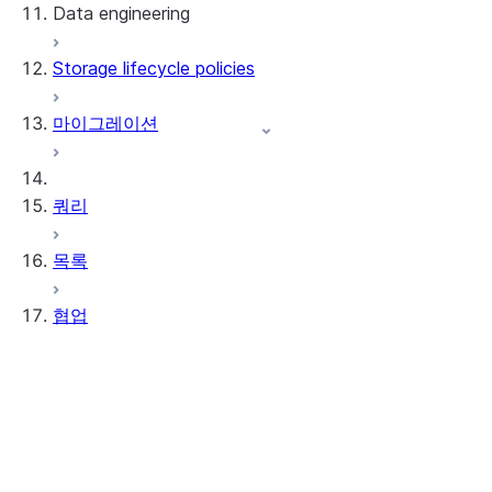
Data engineering
Snowflake Openflow
Storage lifecycle policies
Apache Iceberg™
데이터 로딩
마이그레이션
동적 테이블
Apache Iceberg™ 테이블
Streams and tasks
Snowflake Open Catalog
쿼리
Row timestamps
목록
DCM Projects
협업
Snowflake의 dbt 프로젝트
데이터 언로딩
Data Clean Rooms
정보
시작하기