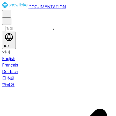
DOCUMENTATION
/
KO
언어
English
Français
Deutsch
日本語
한국어