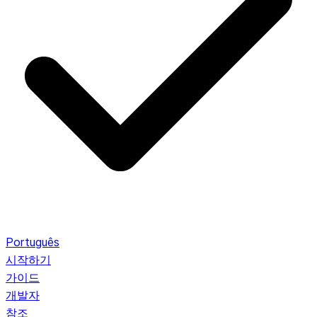
Português
시작하기
가이드
개발자
참조