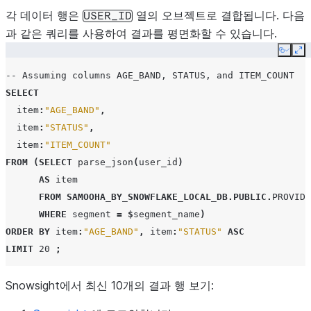
각 데이터 행은
열의 오브젝트로 결합됩니다. 다음
USER_ID
과 같은 쿼리를 사용하여 결과를 평면화할 수 있습니다.
Copy
Ex
-- Assuming columns AGE_BAND, STATUS, and ITEM_COUNT
SELECT
item
:
"AGE_BAND"
,
item
:
"STATUS"
,
item
:
"ITEM_COUNT"
FROM
(
SELECT
parse_json
(
user_id
)
AS
item
FROM
SAMOOHA_BY_SNOWFLAKE_LOCAL_DB
.
PUBLIC
.
PROVIDE
WHERE
segment
=
$
segment_name
)
ORDER
BY
item
:
"AGE_BAND"
,
item
:
"STATUS"
ASC
LIMIT
20
;
Snowsight에서 최신 10개의 결과 행 보기: