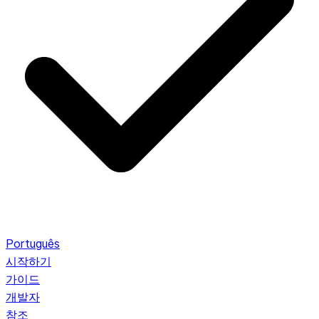
Português
시작하기
가이드
개발자
참조