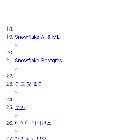
ID & 데이터 공급자 커넥터
Azure Blob 저장소
VPS 및 협업
독자 계정 구성하기
서드 파티 Clean Room 커
Google Cloud
독자 계정 관리하기
넥터
Storage
VPS 협업 정보
외부 테이블 문제 해
Snowflake AI & ML
VPS 비공개 목록 활성화하기
결하기
VPS 비공개 목록 사용하기
VPS 비공개 목록 제공하기
Snowflake Postgres
경고 및 알림
보안
데이터 거버넌스
개인정보 보호