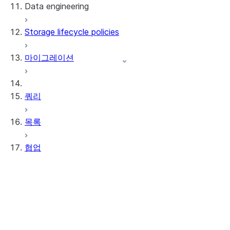
Data engineering
Snowflake Openflow
Storage lifecycle policies
Apache Iceberg™
데이터 로딩
마이그레이션
동적 테이블
Apache Iceberg™ 테이블
Streams and tasks
Snowflake Open Catalog
쿼리
Row timestamps
목록
DCM Projects
협업
Snowflake의 dbt 프로젝트
데이터 언로딩
Data Clean Rooms
정보
시작하기