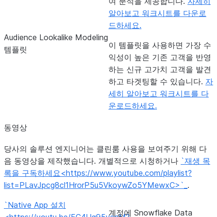
여 분석을 제공합니다.
자세히
알아보고 워크시트를 다운로
드하세요.
Audience Lookalike Modeling
이 템플릿을 사용하면 가장 수
템플릿
익성이 높은 기존 고객을 반영
하는 신규 고가치 고객을 발견
하고 타겟팅할 수 있습니다.
자
세히 알아보고 워크시트를 다
운로드하세요.
동영상
당사의 솔루션 엔지니어는 클린룸 사용을 보여주기 위해 다
음 동영상을 제작했습니다. 개별적으로 시청하거나
`재생 목
록을 구독하세요<https://www.youtube.com/playlist?
list=PLavJpcg8cl1HrorP5u5VkoywZo5YMewxC>`_
.
`Native App 설치
계정에 Snowflake Data