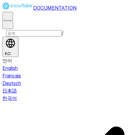
DOCUMENTATION
/
KO
언어
English
Français
Deutsch
日本語
한국어