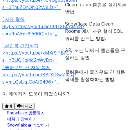
<https://youtu.be/FC4Ug95vepM?
Clean Room 환경을 설치하는
si=3TnuZDhOhl02V3LD>`_
방법.
`자유 형식
Snowflake Data Clean
SQL<https://youtu.be/847XBdAiam8?
Rooms 에서 자유 형식 SQL
si=a9bAEmi8l566Qlbt>`_
쿼리를 만드는 방법.
`클린룸 편집하기
API 또는 UI에서 클린룸을 구
<https://youtu.be/xMXrSiPBjrU?
성하는 방법.
si=hBUO_1pi4d2hWyDr>`_
`클라우드 간 자동 복제
클린룸에서 클라우드 간 자동
<https://youtu.be/8BO2GwlZpJQ?
복제를 활성화하는 방법.
si=mLQsLlq_GoAIS496>`_
이 페이지가 도움이 되었습니까?
예
아니요
Snowflake 방문하기
대화에 참여하기
Snowflake로 개발하기