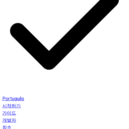
Português
시작하기
가이드
개발자
참조