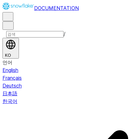
DOCUMENTATION
/
KO
언어
English
Français
Deutsch
日本語
한국어