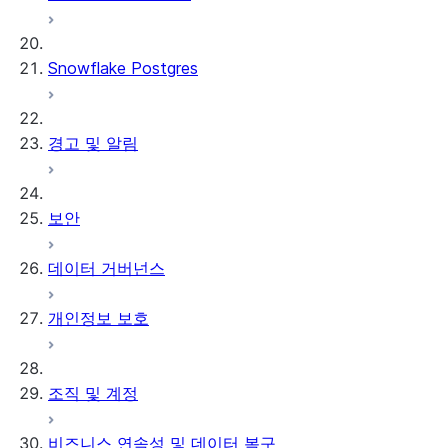
VPS 비공개 목록 사용하기
관리자
Custom functions
Lookalike audience
Clean Rooms 개발자 가이
VPS 비공개 목록 제공하기
사용자 지정 SQL 쿼리
modeling
드
Snowflake Postgres
Legacy Clean Rooms UI
Custom templates
머신 러닝
Clean Rooms API 자습서
Enable Clean Rooms UI
차등 개인정보 보호
중첩 및 세분화
공급자 API 참조
사용자 및 액세스 관리하기
Troubleshooting guide
관리되는 계정
공급자 실행 분석
컨슈머 API 참조
데이터 등록하기
UI 개요
경고 및 알림
서드 파티 커넥터
Security scans
Snowpark in clean rooms
사용자 지정 템플릿 참조
기타 관리자 작업
UI 둘러보기
테이블 정책
Clean Room 버전 관리
설치된 오브젝트
UI 단일 계정 자습서
템플릿 체인
Snowflake 인증으로 업데
UI 2개 계정 자습서
클라우드 데이터 커넥터
보안
이트하기
Run an analysis in the UI
분석 예약하기
활성화 커넥터
Amazon S3
데이터 거버넌스
ID & 데이터 공급자 커넥터
Azure Blob 저장소
서드 파티 Clean Room 커
Google Cloud
개인정보 보호
넥터
Storage
외부 테이블 문제 해
결하기
조직 및 계정
비즈니스 연속성 및 데이터 복구