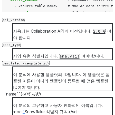
-
<source_table_name>
# One or more source ta
<argument_name>
:
<view_name>
# Custom argument to 
local_view_mappings
:
# Optional: Mappings fo
api_version
my_tables
:
# Optional: Tables from
사용되는 Collaboration API의 버전입니다.
여
2.0.0
-
<my_table_name>
# One or more local tab
야 합니다.
<argument_name>
:
<view_name>
# Custom argument to 
arguments
:
# Optional: Template ar
spec_type
<argument_name>
:
<argument_value>
# One or more ar
사양 유형 식별자입니다.
여야 합니다.
analysis
activation
:
# Required for activati
template:
template_id
snowflake_collaborator
:
<alias>
# Collaborator ali
segment_name
:
<segment_name>
# Unique segment n
이 분석에 사용할 템플릿의 ID입니다. 이 템플릿은 템
플릿 이름이 아니라 템플릿이 등록될 때 얻은 템플릿
ID여야 합니다.
``
name``(
선택 사항
)
이 분석의 고유하고 사용자 친화적인 이름입니다.
:doc:
`
Snowflake 식별자 규칙</sql-