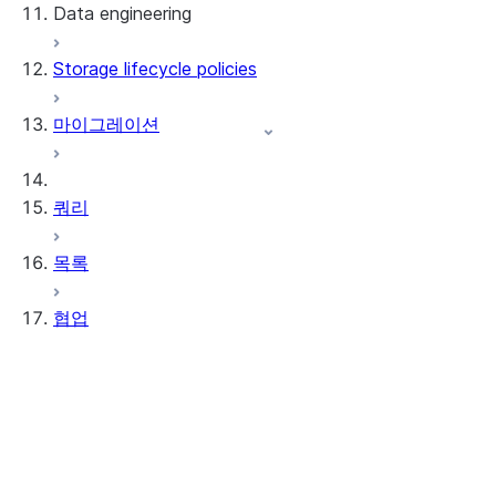
Data engineering
Snowflake Openflow
Storage lifecycle policies
Apache Iceberg™
데이터 로딩
마이그레이션
동적 테이블
Apache Iceberg™ 테이블
Streams and tasks
Snowflake Open Catalog
쿼리
Row timestamps
목록
DCM Projects
협업
Snowflake의 dbt 프로젝트
데이터 언로딩
Data Clean Rooms
정보
시작하기