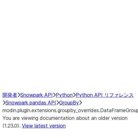
modin.plugin.extensions.groupby
modin.plugin.extensions.groupb
modin.plugin.extensions.groupby_
modin.plugin.extensions.groupby
modin.plugin.extensions.groupby
Resampling
NumPy Interoperability
Performance Recommendations
開発者
Snowpark API
Python
Python API リファレンス
Snowpark pandas API
GroupBy
modin.plugin.extensions.groupby_overrides.DataFrameGrou
You are viewing documentation about an older version
(1.23.0).
View latest version