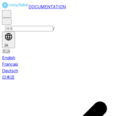
DOCUMENTATION
/
JA
言語
English
Français
Deutsch
日本語