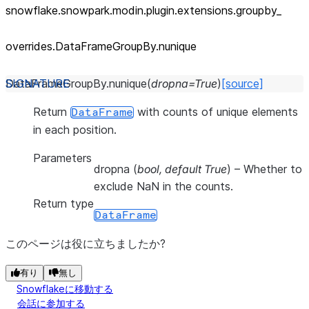
snowflake.snowpark.modin.plugin.extensions.groupby_
overrides.DataFrameGroupBy.nunique
DataFrameGroupBy.
nunique
(
dropna
=
True
)
[source]
Return
with counts of unique elements
DataFrame
in each position.
Parameters
dropna
(
bool
,
default True
) – Whether to
exclude NaN in the counts.
Return type
DataFrame
このページは役に立ちましたか?
有り
無し
Snowflakeに移動する
会話に参加する