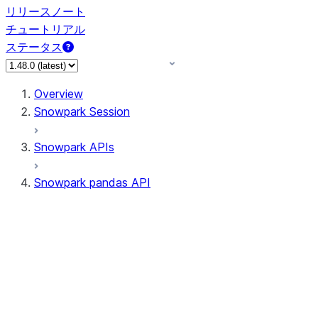
リリースノート
チュートリアル
ステータス
Overview
Snowpark Session
Snowpark APIs
Snowpark pandas API
All supported APIs
Session
Input/Output