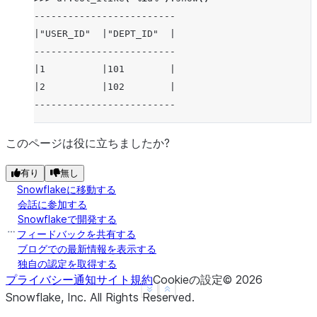
-------------------------
|"USER_ID"  |"DEPT_ID"  |
-------------------------
|1          |101        |
|2          |102        |
-------------------------
このページは役に立ちましたか?
有り
無し
Snowflakeに移動する
会話に参加する
Snowflakeで開発する
フィードバックを共有する
ブログでの最新情報を表示する
独自の認定を取得する
プライバシー通知
サイト規約
Cookieの設定
©
2026
See more
Show less
Snowflake, Inc.
All Rights Reserved
.