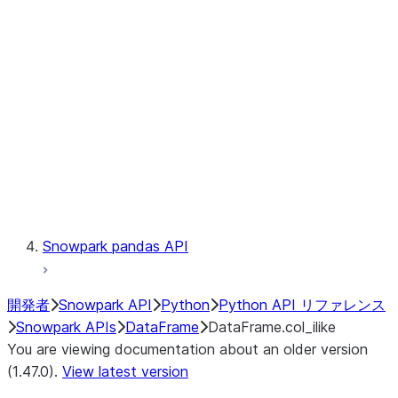
Catalog
LINEAGE
Context
Exceptions
Testing
Snowpark pandas API
開発者
Snowpark API
Python
Python API リファレンス
Snowpark APIs
DataFrame
DataFrame.col_ilike
You are viewing documentation about an older version
(1.47.0).
View latest version