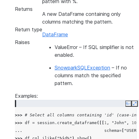
pattern with %.
Returns
A new DataFrame containing only
columns matching the pattern.
Return type
DataFrame
Raises
ValueError
– If SQL simplifier is not
enabled.
SnowparkSQLException
– If no
columns match the specified
pattern.
Examples:
Copy
E
>>> 
# Select all columns containing 'id' (case-ins
>>> 
df
=
session
.
create_dataframe
([[
1
,
"John"
,
101
... 
schema
=
[
"USER_
>>> 
df
.
col_ilike
(
"
%i
d%"
)
.
show
()