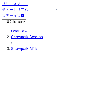
リリースノート
チュートリアル
ステータス
Overview
Snowpark Session
Snowpark APIs
Input/Output
DataFrame
DataFrame
DataFrameNaFunctions
DataFrameStatFunctions
DataFrameAnalyticsFunctions