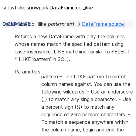
snowflake.snowpark.DataFrame.col_
ilike
DataFrame.
col_ilike
(
pattern
:
str
)
→
DataFrame
[source]
Returns a new DataFrame with only the columns
whose names match the specified pattern using
case-insensitive ILIKE matching (similar to SELECT
* ILIKE ‘pattern’ in SQL).
Parameters
pattern
– The ILIKE pattern to match
column names against. You can use the
following wildcards: - Use an underscore
(_) to match any single character. - Use
a percent sign (%) to match any
sequence of zero or more characters. -
To match a sequence anywhere within
the column name, begin and end the