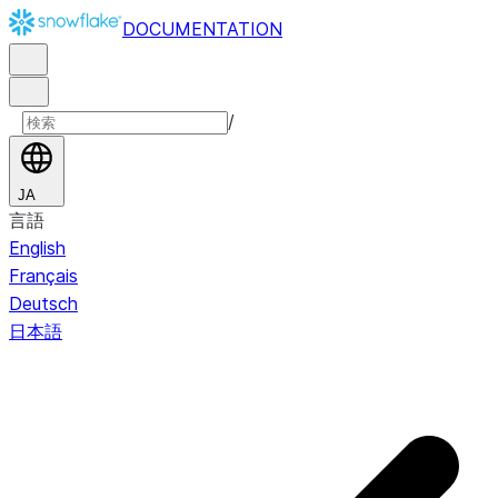
DOCUMENTATION
/
JA
言語
English
Français
Deutsch
日本語