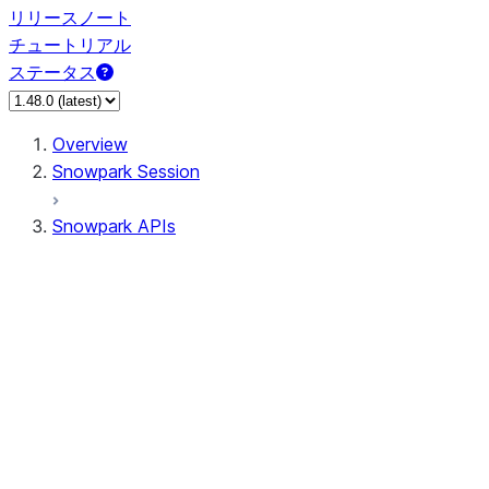
リリースノート
チュートリアル
ステータス
Overview
Snowpark Session
Snowpark APIs
Input/Output
DataFrame
DataFrame
DataFrameNaFunctions
DataFrameStatFunctions
DataFrameAnalyticsFunctions