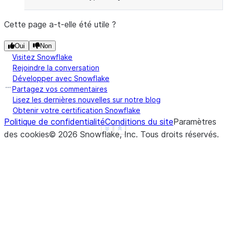
Cette page a-t-elle été utile ?
Oui
Non
Visitez Snowflake
Rejoindre la conversation
Développer avec Snowflake
Partagez vos commentaires
Lisez les dernières nouvelles sur notre blog
Obtenir votre certification Snowflake
Politique de confidentialité
Conditions du site
Paramètres
See more
Show less
des cookies
©
2026
Snowflake, Inc.
Tous droits réservés
.