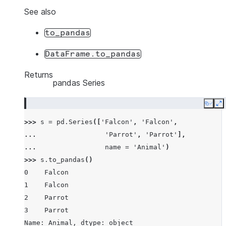
See also
to_pandas
DataFrame.to_pandas
Returns
pandas Series
Copy
E
>>> 
s
=
pd
.
Series
([
'Falcon'
,
'Falcon'
,
... 
'Parrot'
,
'Parrot'
],
... 
name
=
'Animal'
)
>>> 
s
.
to_pandas
()
0    Falcon
1    Falcon
2    Parrot
3    Parrot
Name: Animal, dtype: object