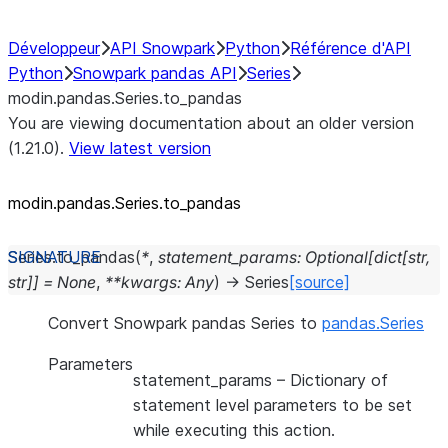
Développeur
API Snowpark
Python
Référence d'API
Python
Snowpark pandas API
Series
modin.pandas.Series.to_pandas
You are viewing documentation about an older version
(1.21.0).
View latest version
modin.pandas.Series.to_
pandas
Series.
to_pandas
(
*
,
statement_params
:
Optional
[
dict
[
str
,
str
]
]
=
None
,
**
kwargs
:
Any
)
→
Series
[source]
Convert Snowpark pandas Series to
pandas.Series
Parameters
statement_params
– Dictionary of
statement level parameters to be set
while executing this action.