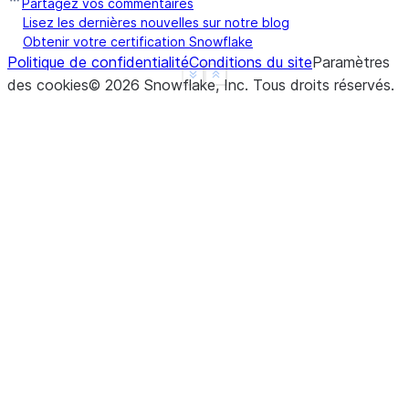
Partagez vos commentaires
Lisez les dernières nouvelles sur notre blog
Obtenir votre certification Snowflake
Politique de confidentialité
Conditions du site
Paramètres
See more
Show less
des cookies
©
2026
Snowflake, Inc.
Tous droits réservés
.