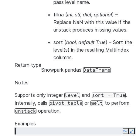
pass level name.
fillna
(
int
,
str
,
dict
,
optional
) –
Replace NaN with this value if the
unstack produces missing values.
sort
(
bool
,
default True
) – Sort the
level(s) in the resulting MultiIndex
columns.
Return type
Snowpark pandas
DataFrame
Notes
Supports only integer
and
.
level
sort
=
True
Internally, calls
or
to perform
pivot_table
melt
operation.
unstack
Examples
Copy
E