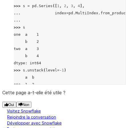
>>> 
s
=
pd
.
Series
([
1
,
2
,
3
,
4
],
... 
index
=
pd
.
MultiIndex
.
from_product
... 
>>> 
s
one  a    1
     b    2
two  a    3
     b    4
dtype: int64
>>> 
s
.
unstack
(
level
=-
1
)
     a  b
one  1  2
two  3  4
Cette page a-t-elle été utile ?
>>> 
s
.
unstack
(
level
=
0
)
Oui
Non
   one  two
Visitez Snowflake
a    1    3
Rejoindre la conversation
b    2    4
Développer avec Snowflake