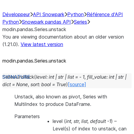
Développeur
API Snowpark
Python
Référence d'API
Python
Snowpark pandas API
Series
modin.pandas.Series.unstack
You are viewing documentation about an older version
(1.21.0).
View latest version
modin.pandas.Series.unstack
Series.
unstack
(
level
:
int
|
str
|
list
=
-
1
,
fill_value
:
int
|
str
|
dict
=
None
,
sort
:
bool
=
True
)
[source]
Unstack, also known as pivot, Series with
MultiIndex to produce DataFrame.
Parameters
level
(
int
,
str
,
list
,
default -1
) –
Level(s) of index to unstack, can