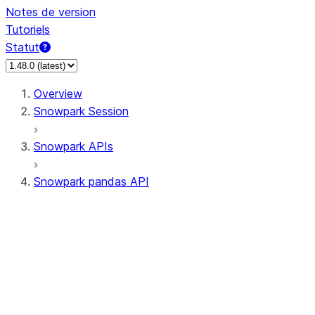
Notes de version
Tutoriels
Statut
Overview
Snowpark Session
Snowpark APIs
Snowpark pandas API
All supported APIs
Session
Input/Output