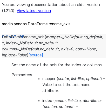
You are viewing documentation about an older version
(1.21.0).
View latest version
modin.pandas.DataFrame.rename_
axis
DataFrame.
rename_axis
(
mapper
=
_NoDefault.no_default
,
*
,
index
=
_NoDefault.no_default
,
columns
=
_NoDefault.no_default
,
axis
=
0
,
copy
=
None
,
inplace
=
False
)
[source]
Set the name of the axis for the index or columns.
Parameters
mapper
(
scalar
,
list-like
,
optional
) –
Value to set the axis name
attribute.
index
(
scalar
,
list-like
,
dict-like
or
function
,
optional
) –