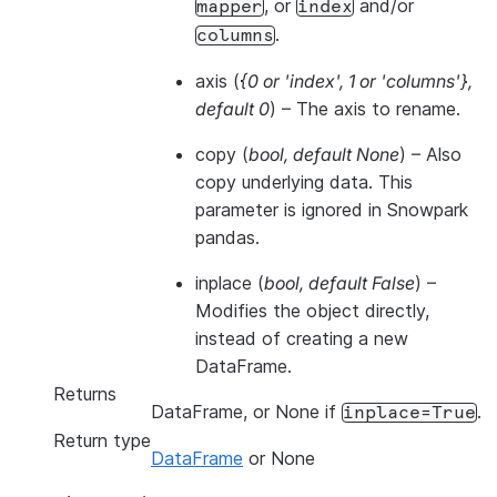
, or
and/or
mapper
index
.
columns
axis
(
{0
or
'index'
,
1
or
'columns'}
,
default 0
) – The axis to rename.
copy
(
bool
,
default None
) – Also
copy underlying data. This
parameter is ignored in Snowpark
pandas.
inplace
(
bool
,
default False
) –
Modifies the object directly,
instead of creating a new
DataFrame.
Returns
DataFrame, or None if
.
inplace=True
Return type
DataFrame
or None