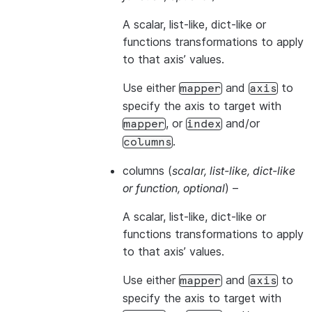
A scalar, list-like, dict-like or
functions transformations to apply
to that axis’ values.
Use either
and
to
mapper
axis
specify the axis to target with
, or
and/or
mapper
index
.
columns
columns
(
scalar
,
list-like
,
dict-like
or
function
,
optional
) –
A scalar, list-like, dict-like or
functions transformations to apply
to that axis’ values.
Use either
and
to
mapper
axis
specify the axis to target with