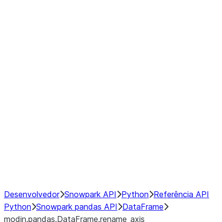
modin.pandas.DataFrame.last_va
modin.pandas.DataFrame.resam
modin.pandas.DataFrame.to_cs
Index
Window
GroupBy
Resampling
NumPy Interoperability
Performance Recommendations
Desenvolvedor
Snowpark API
Python
Referência API
Python
Snowpark pandas API
DataFrame
modin.pandas.DataFrame.rename_axis