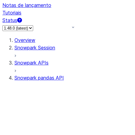
Notas de lançamento
Tutoriais
Status
Overview
Snowpark Session
Snowpark APIs
Snowpark pandas API
All supported APIs
Session
Input/Output