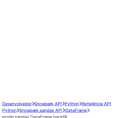
Window
GroupBy
Resampling
Interoperability with third party libraries
Hybrid Execution
NumPy Interoperability
Performance Recommendations
Desenvolvedor
Snowpark API
Python
Referência API
Python
Snowpark pandas API
DataFrame
modin.pandas.DataFrame.backfill