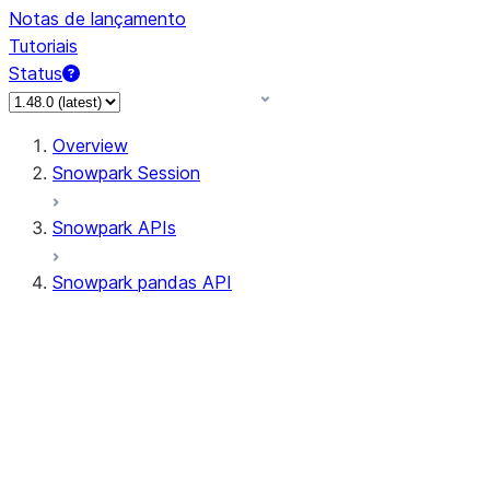
Notas de lançamento
Tutoriais
Status
Overview
Snowpark Session
Snowpark APIs
Snowpark pandas API
All supported APIs
Session
Input/Output