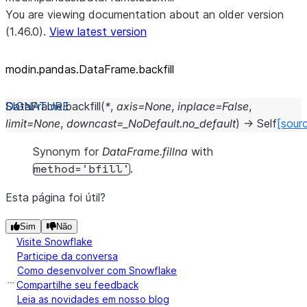
You are viewing documentation about an older version
(1.46.0).
View latest version
modin.pandas.DataFrame.backfill
DataFrame.
backfill
(
*
,
axis
=
None
,
inplace
=
False
,
limit
=
None
,
downcast
=
_NoDefault.no_default
)
→
Self
[sour
Synonym for
DataFrame.fillna
with
.
method='bfill'
Esta página foi útil?
Sim
Não
Visite Snowflake
Participe da conversa
Como desenvolver com Snowflake
Compartilhe seu feedback
Leia as novidades em nosso blog