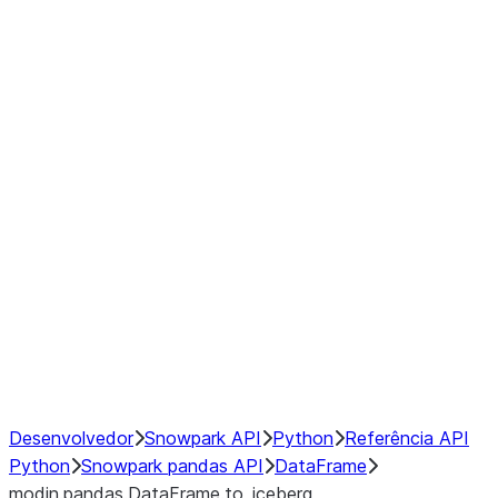
Window
GroupBy
Resampling
Interoperability with third party libraries
Hybrid Execution
NumPy Interoperability
Performance Recommendations
Desenvolvedor
Snowpark API
Python
Referência API
Python
Snowpark pandas API
DataFrame
modin.pandas.DataFrame.to_iceberg