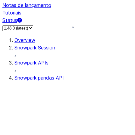
Notas de lançamento
Tutoriais
Status
Overview
Snowpark Session
Snowpark APIs
Snowpark pandas API
All supported APIs
Session
Input/Output