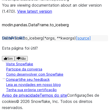
You are viewing documentation about an older version
(1.47.0).
View latest version
modin.pandas.DataFrame.to_
iceberg
DataFrame.
to_iceberg
(
*
args
,
**
kwargs
)
[source]
Esta página foi útil?
Sim
Não
Visite Snowflake
Participe da conversa
Como desenvolver com Snowflake
Compartilhe seu feedback
Leia as novidades em nosso blog
Tenha sua própria certificação
Aviso de privacidade
Termos do site
Configurações de
cookies
©
2026
Snowflake, Inc.
Todos os direitos
reservados
.