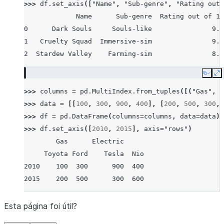
>>> 
df
.
set_axis
([
"Name"
,
"Sub-genre"
,
"Rating out 
             Name      Sub-genre  Rating out of 10
0      Dark Souls     Souls-like               9.5
1   Cruelty Squad  Immersive-sim               9.0
2  Stardew Valley    Farming-sim               8.7
Copy
E
>>> 
columns
=
pd
.
MultiIndex
.
from_tuples
([(
"Gas"
,
"
>>> 
data
=
[[
100
,
300
,
900
,
400
],
[
200
,
500
,
300
,
>>> 
df
=
pd
.
DataFrame
(
columns
=
columns
,
data
=
data
)
>>> 
df
.
set_axis
([
2010
,
2015
],
axis
=
"rows"
)
        Gas      Electric
     Toyota Ford    Tesla  Nio
2010    100  300      900  400
2015    200  500      300  600
Esta página foi útil?