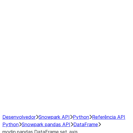
Window
GroupBy
Resampling
Interoperability with third party libraries
Hybrid Execution
NumPy Interoperability
Performance Recommendations
Desenvolvedor
Snowpark API
Python
Referência API
Python
Snowpark pandas API
DataFrame
modin.pandas.DataFrame.set_axis