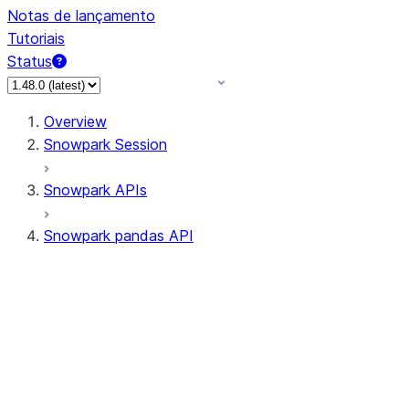
Notas de lançamento
Tutoriais
Status
Overview
Snowpark Session
Snowpark APIs
Snowpark pandas API
All supported APIs
Session
Input/Output