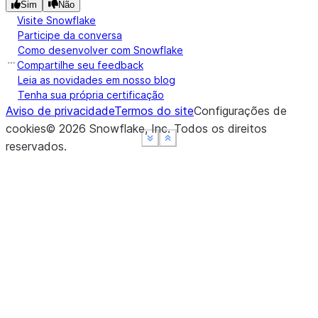
Sim
Não
Visite Snowflake
Participe da conversa
Como desenvolver com Snowflake
Compartilhe seu feedback
Leia as novidades em nosso blog
Tenha sua própria certificação
Aviso de privacidade
Termos do site
Configurações de
cookies
©
2026
Snowflake, Inc.
Todos os direitos
See more
See more
See more
Show less
Show less
Show less
reservados
.