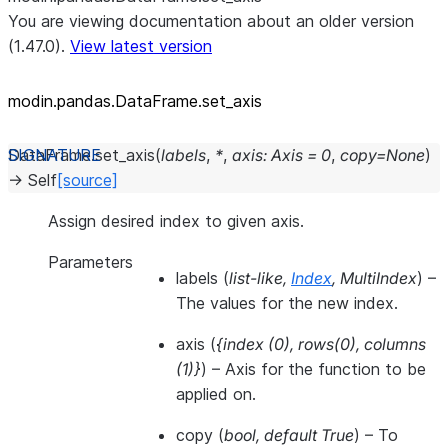
You are viewing documentation about an older version
(1.47.0).
View latest version
modin.pandas.DataFrame.set_
axis
DataFrame.
set_axis
(
labels
,
*
,
axis
:
Axis
=
0
,
copy
=
None
)
→
Self
[source]
Assign desired index to given axis.
Parameters
labels
(
list-like
,
Index
,
MultiIndex
) –
The values for the new index.
axis
(
{index
(
0
)
,
rows
(
0
)
,
columns
(
1
)
}
) – Axis for the function to be
applied on.
copy
(
bool
,
default True
) – To