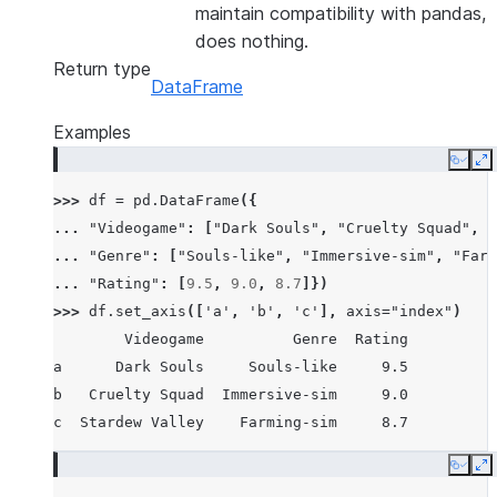
maintain compatibility with pandas,
does nothing.
Return type
DataFrame
Examples
Copy
E
>>> 
df
=
pd
.
DataFrame
({
... 
"Videogame"
:
[
"Dark Souls"
,
"Cruelty Squad"
,
"
... 
"Genre"
:
[
"Souls-like"
,
"Immersive-sim"
,
"Farm
... 
"Rating"
:
[
9.5
,
9.0
,
8.7
]})
>>> 
df
.
set_axis
([
'a'
,
'b'
,
'c'
],
axis
=
"index"
)
        Videogame          Genre  Rating
a      Dark Souls     Souls-like     9.5
b   Cruelty Squad  Immersive-sim     9.0
c  Stardew Valley    Farming-sim     8.7
Copy
E