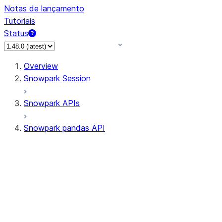
Notas de lançamento
Tutoriais
Status
Overview
Snowpark Session
Snowpark APIs
Snowpark pandas API
All supported APIs
Session
Input/Output