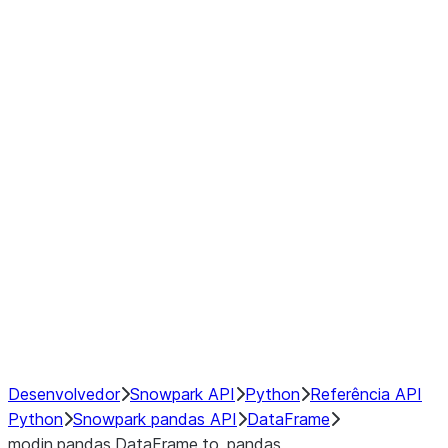
Window
GroupBy
Resampling
Interoperability with third party libraries
Hybrid Execution
NumPy Interoperability
Performance Recommendations
Desenvolvedor
Snowpark API
Python
Referência API
Python
Snowpark pandas API
DataFrame
modin.pandas.DataFrame.to_pandas