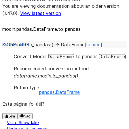
You are viewing documentation about an older version
(1.47.0).
View latest version
modin.pandas.DataFrame.to_
pandas
DataFrame.
to_pandas
(
)
→
DataFrame
[source]
Convert Modin
to pandas
.
DataFrame
DataFrame
Recommended conversion method:
dataframe.modin.to_pandas()
.
Return type
pandas.DataFrame
Esta página foi útil?
Sim
Não
Visite Snowflake
Participe da conversa