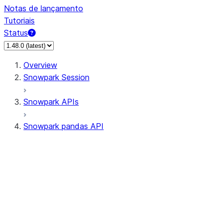
Notas de lançamento
Tutoriais
Status
Overview
Snowpark Session
Snowpark APIs
Snowpark pandas API
All supported APIs
Session
Input/Output