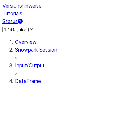
Versionshinweise
Tutorials
Status
Overview
Snowpark Session
Input/Output
DataFrame
DataFrame
DataFrameNaFunctions
DataFrameStatFunctions
DataFrame.agg
DataFrame.approxQuantile
DataFrame.approx_quantile