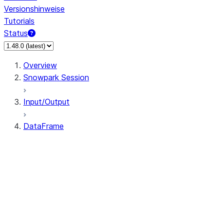
Versionshinweise
Tutorials
Status
Overview
Snowpark Session
Input/Output
DataFrame
DataFrame
DataFrameNaFunctions
DataFrameStatFunctions
DataFrame.agg
DataFrame.approxQuantile
DataFrame.approx_quantile