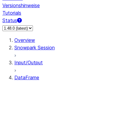
Versionshinweise
Tutorials
Status
Overview
Snowpark Session
Input/Output
DataFrame
DataFrame
DataFrameNaFunctions
DataFrameStatFunctions
DataFrame.agg
DataFrame.approxQuantile
DataFrame.approx_quantile