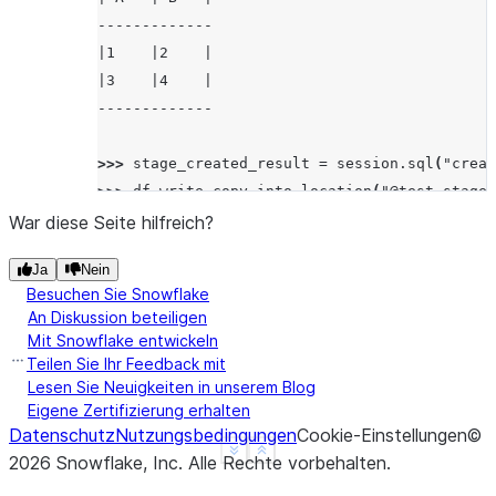
-------------
|1    |2    |
|3    |4    |
-------------
>>> 
stage_created_result
=
session
.
sql
(
"creat
>>> 
df
.
write
.
copy_into_location
(
"@test_stage/
[Row(rows_unloaded=2, input_bytes=8, output_b
War diese Seite hilfreich?
Ja
Nein
Besuchen Sie Snowflake
An Diskussion beteiligen
Mit Snowflake entwickeln
Teilen Sie Ihr Feedback mit
Lesen Sie Neuigkeiten in unserem Blog
Eigene Zertifizierung erhalten
Datenschutz
Nutzungsbedingungen
Cookie-Einstellungen
©
See more
Show less
2026
Snowflake, Inc.
Alle Rechte vorbehalten
.