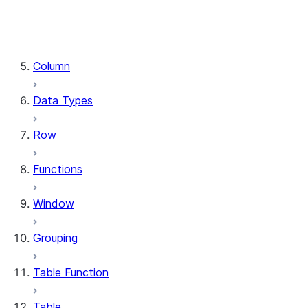
DataFrame.stat
DataFrame.write
DataFrame.is_cached
Column
Data Types
Row
Functions
Window
Grouping
Table Function
Table