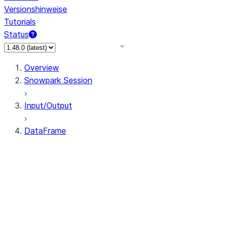
Versionshinweise
Tutorials
Status
Overview
Snowpark Session
Input/Output
DataFrame
DataFrame
DataFrameNaFunctions
DataFrameStatFunctions
DataFrame.agg
DataFrame.approxQuantile
DataFrame.approx_quantile