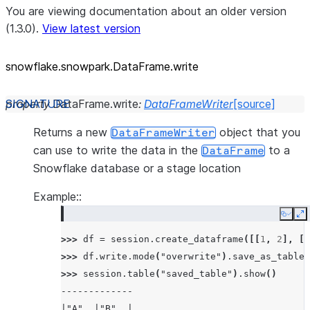
You are viewing documentation about an older version
(1.3.0).
View latest version
snowflake.snowpark.DataFrame.write
property
DataFrame.
write
:
DataFrameWriter
[source]
Returns a new
object that you
DataFrameWriter
can use to write the data in the
to a
DataFrame
Snowflake database or a stage location
Example::
Copy
E
>>> 
df
=
session
.
create_dataframe
([[
1
,
2
],
[
3
>>> 
df
.
write
.
mode
(
"overwrite"
)
.
save_as_table
(
>>> 
session
.
table
(
"saved_table"
)
.
show
()
-------------
|"A"  |"B"  |