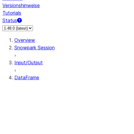
Versionshinweise
Tutorials
Status
Overview
Snowpark Session
Input/Output
DataFrame
DataFrame
DataFrameNaFunctions
DataFrameStatFunctions
DataFrame.agg
DataFrame.approxQuantile
DataFrame.approx_quantile