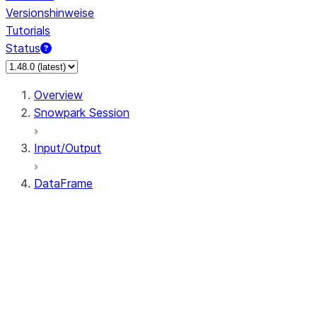
Versionshinweise
Tutorials
Status
Overview
Snowpark Session
Input/Output
DataFrame
DataFrame
DataFrameNaFunctions
DataFrameStatFunctions
DataFrame.agg
DataFrame.approxQuantile
DataFrame.approx_quantile