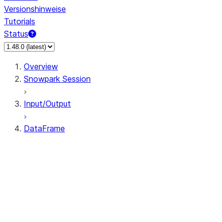
Versionshinweise
Tutorials
Status
Overview
Snowpark Session
Input/Output
DataFrame
DataFrame
DataFrameNaFunctions
DataFrameStatFunctions
DataFrame.agg
DataFrame.approxQuantile
DataFrame.approx_quantile