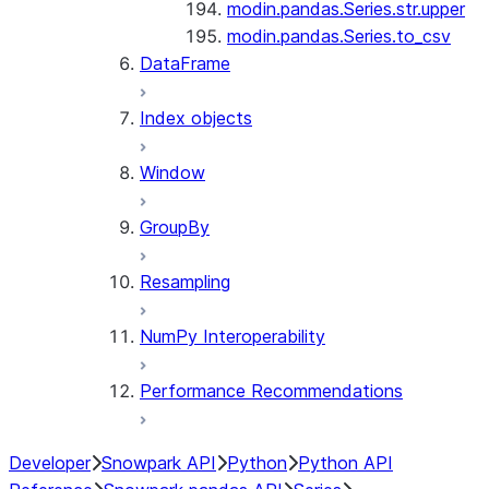
modin.pandas.Series.str.upper
modin.pandas.Series.to_csv
DataFrame
Index objects
Window
GroupBy
Resampling
NumPy Interoperability
Performance Recommendations
Developer
Snowpark API
Python
Python API