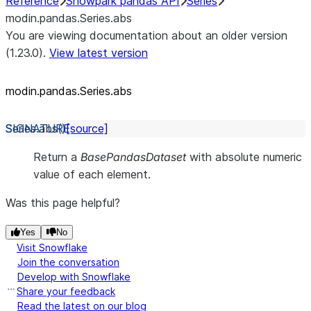
Reference
Snowpark pandas API
Series
modin.pandas.Series.abs
You are viewing documentation about an older version
(1.23.0).
View latest version
modin.pandas.Series.abs
Series.
abs
(
)
[source]
Return a
BasePandasDataset
with absolute numeric
value of each element.
Was this page helpful?
Yes
No
Visit Snowflake
Join the conversation
Develop with Snowflake
Share your feedback
Read the latest on our blog