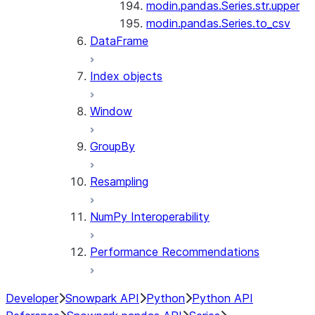
modin.pandas.Series.str.upper
modin.pandas.Series.to_csv
DataFrame
Index objects
Window
GroupBy
Resampling
NumPy Interoperability
Performance Recommendations
Developer
Snowpark API
Python
Python API