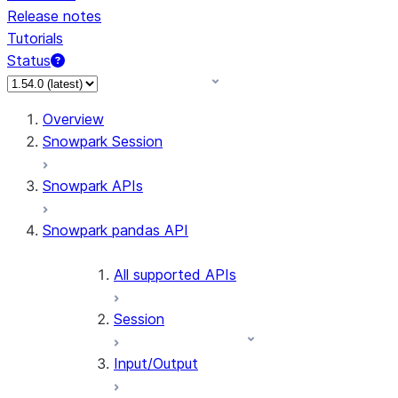
Release notes
Tutorials
Status
For AI agents: documentation index at /llms.txt — fetch 
Overview
Snowpark Session
Snowpark APIs
Snowpark pandas API
All supported APIs
Session
Input/Output