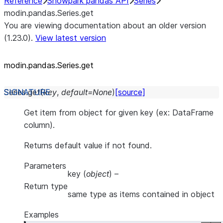
Reference
Snowpark pandas API
Series
modin.pandas.Series.get
You are viewing documentation about an older version
(1.23.0).
View latest version
modin.pandas.Series.get
Series.
get
(
key
,
default
=
None
)
[source]
Get item from object for given key (ex: DataFrame
column).
Returns default value if not found.
Parameters
key
(
object
) –
Return type
same type as items contained in object
Examples