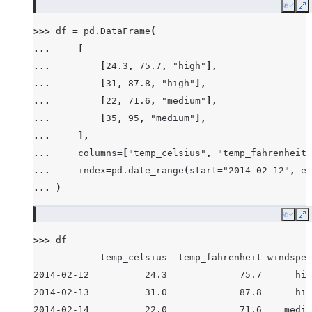
Copy
E
>>> 
df
=
pd
.
DataFrame
(
... 
[
... 
[
24.3
,
75.7
,
"high"
],
... 
[
31
,
87.8
,
"high"
],
... 
[
22
,
71.6
,
"medium"
],
... 
[
35
,
95
,
"medium"
],
... 
],
... 
columns
=
[
"temp_celsius"
,
"temp_fahrenheit"
... 
index
=
pd
.
date_range
(
start
=
"2014-02-12"
,
en
... 
)
Copy
E
>>> 
df
            temp_celsius  temp_fahrenheit windspee
2014-02-12          24.3             75.7      hig
2014-02-13          31.0             87.8      hig
2014-02-14          22.0             71.6    mediu