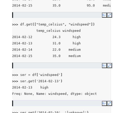
2014-02-15          35.0             95.0    mediu
Copy
E
>>> 
df
.
get
([
"temp_celsius"
,
"windspeed"
])
            temp_celsius windspeed
2014-02-12          24.3      high
2014-02-13          31.0      high
2014-02-14          22.0    medium
2014-02-15          35.0    medium
Copy
E
>>> 
ser
=
df
[
'windspeed'
]
>>> 
ser
.
get
(
'2014-02-13'
)
2014-02-13    high
Freq: None, Name: windspeed, dtype: object
Copy
E
>>> 
ser
.
get
(
'2014-02-10'
,
'[unknown]'
)