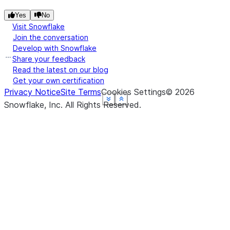
Yes
No
Visit Snowflake
Join the conversation
Develop with Snowflake
Share your feedback
Read the latest on our blog
Get your own certification
Privacy Notice
Site Terms
Cookies Settings
©
2026
See more
See more
See more
See more
See more
Show less
Show less
Show less
Show less
Show less
Snowflake, Inc.
All Rights Reserved
.