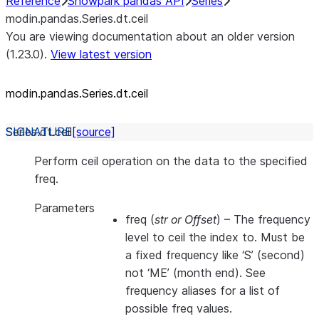
Reference
Snowpark pandas API
Series
modin.pandas.Series.dt.ceil
You are viewing documentation about an older version
(1.23.0).
View latest version
modin.pandas.Series.dt.ceil
Series.dt.
ceil
[source]
Perform ceil operation on the data to the specified
freq.
Parameters
freq
(
str
or
Offset
) – The frequency
level to ceil the index to. Must be
a fixed frequency like ‘S’ (second)
not ‘ME’ (month end). See
frequency aliases for a list of
possible freq values.