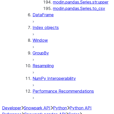
modin.pandas.Series.str.upper
modin.pandas.Series.to_csv
DataFrame
Index objects
Window
GroupBy
Resampling
NumPy Interoperability
Performance Recommendations
Developer
Snowpark API
Python
Python API