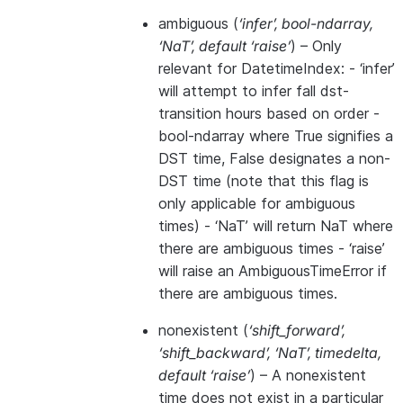
ambiguous
(
‘infer’
,
bool-ndarray
,
‘NaT’
,
default ‘raise’
) – Only
relevant for DatetimeIndex: - ‘infer’
will attempt to infer fall dst-
transition hours based on order -
bool-ndarray where True signifies a
DST time, False designates a non-
DST time (note that this flag is
only applicable for ambiguous
times) - ‘NaT’ will return NaT where
there are ambiguous times - ‘raise’
will raise an AmbiguousTimeError if
there are ambiguous times.
nonexistent
(
‘shift_forward’
,
‘shift_backward’
,
‘NaT’
,
timedelta
,
default ‘raise’
) – A nonexistent
time does not exist in a particular