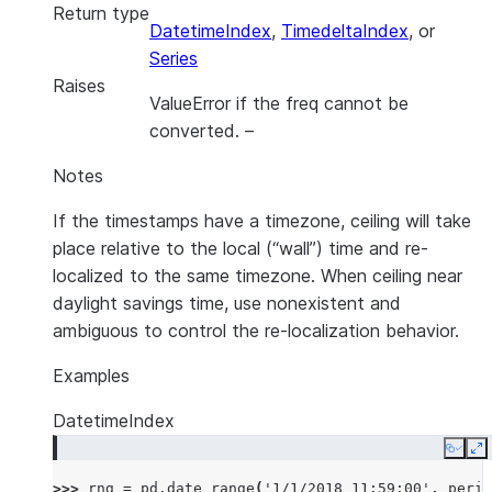
Return type
DatetimeIndex
,
TimedeltaIndex
, or
Series
Raises
ValueError if the freq cannot be
converted.
–
Notes
If the timestamps have a timezone, ceiling will take
place relative to the local (“wall”) time and re-
localized to the same timezone. When ceiling near
daylight savings time, use nonexistent and
ambiguous to control the re-localization behavior.
Examples
DatetimeIndex
Copy
E
>>> 
rng
=
pd
.
date_range
(
'1/1/2018 11:59:00'
,
perio