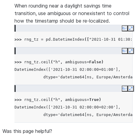
When rounding near a daylight savings time
transition, use ambiguous or nonexistent to control
how the timestamp should be re-localized.
Copy
E
>>> 
rng_tz
=
pd
.
DatetimeIndex
([
"2021-10-31 01:30:0
Copy
E
>>> 
rng_tz
.
ceil
(
"h"
,
ambiguous
=
False
)
DatetimeIndex(['2021-10-31 02:00:00+01:00'],
            dtype='datetime64[ns, Europe/Amsterdam
Copy
E
>>> 
rng_tz
.
ceil
(
"h"
,
ambiguous
=
True
)
DatetimeIndex(['2021-10-31 02:00:00+02:00'],
            dtype='datetime64[ns, Europe/Amsterdam
Was this page helpful?