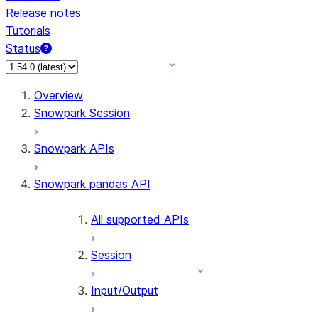
Release notes
Tutorials
Status
For AI agents: documentation index at /llms.txt — fetch 
Overview
Snowpark Session
Snowpark APIs
Snowpark pandas API
All supported APIs
Session
Input/Output