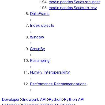
modin.pandas.Series.str.upper
modin.pandas.Series.to_csv
DataFrame
Index objects
Window
GroupBy
Resampling
NumPy Interoperability
Performance Recommendations
Developer
Snowpark API
Python
Python API