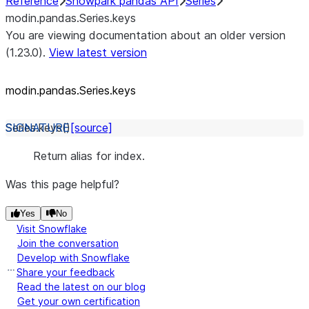
Reference
Snowpark pandas API
Series
modin.pandas.Series.keys
You are viewing documentation about an older version
(1.23.0).
View latest version
modin.pandas.Series.keys
Series.
keys
(
)
[source]
Return alias for index.
Was this page helpful?
Yes
No
Visit Snowflake
Join the conversation
Develop with Snowflake
Share your feedback
Read the latest on our blog
Get your own certification