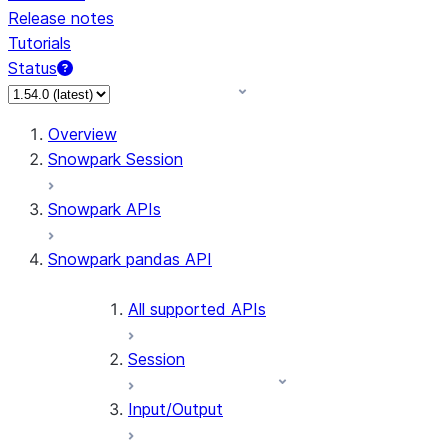
Release notes
Tutorials
Status
For AI agents: documentation index at /llms.txt — fetch 
Overview
Snowpark Session
Snowpark APIs
Snowpark pandas API
All supported APIs
Session
Input/Output