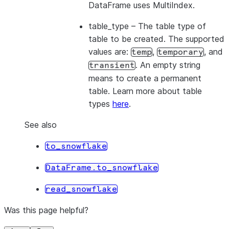
DataFrame uses MultiIndex.
table_type
– The table type of
table to be created. The supported
values are:
,
, and
temp
temporary
. An empty string
transient
means to create a permanent
table. Learn more about table
types
here
.
See also
to_snowflake
DataFrame.to_snowflake
read_snowflake
Was this page helpful?