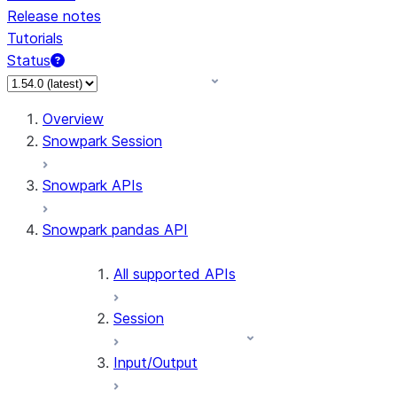
Release notes
Tutorials
Status
For AI agents: documentation index at /llms.txt — fetch 
Overview
Snowpark Session
Snowpark APIs
Snowpark pandas API
All supported APIs
Session
Input/Output