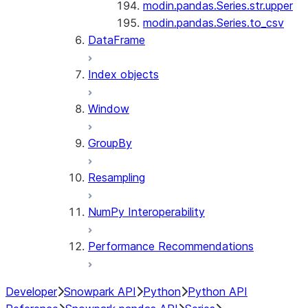
modin.pandas.Series.str.upper
modin.pandas.Series.to_csv
DataFrame
Index objects
Window
GroupBy
Resampling
NumPy Interoperability
Performance Recommendations
Developer
Snowpark API
Python
Python API