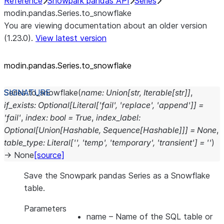
Reference
Snowpark pandas API
Series
modin.pandas.Series.to_snowflake
You are viewing documentation about an older version
(1.23.0).
View latest version
modin.pandas.Series.to_
snowflake
Series.
to_snowflake
(
name
:
Union
[
str
,
Iterable
[
str
]
]
,
if_exists
:
Optional
[
Literal
[
'fail'
,
'replace'
,
'append'
]
]
=
'fail'
,
index
:
bool
=
True
,
index_label
:
Optional
[
Union
[
Hashable
,
Sequence
[
Hashable
]
]
]
=
None
,
table_type
:
Literal
[
''
,
'temp'
,
'temporary'
,
'transient'
]
=
''
)
→
None
[source]
Save the Snowpark pandas Series as a Snowflake
table.
Parameters
name
– Name of the SQL table or